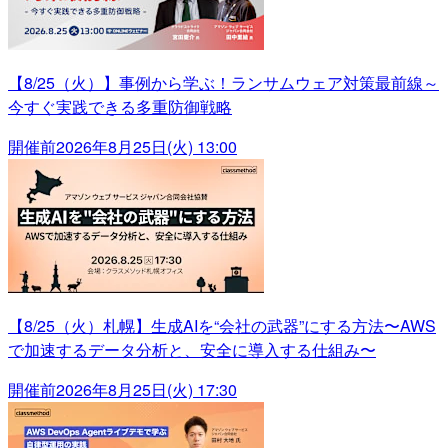
【8/25（火）】事例から学ぶ！ランサムウェア対策最前線～
今すぐ実践できる多重防御戦略
開催前
2026年8月25日(火) 13:00
【8/25（火）札幌】生成AIを“会社の武器”にする方法〜AWS
で加速するデータ分析と、安全に導入する仕組み〜
開催前
2026年8月25日(火) 17:30