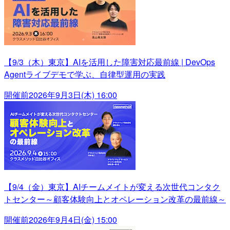
【9/3（木）東京】AIを活用した障害対応最前線 | DevOps
Agentライブデモで学ぶ、自律型運用の実践
開催前
2026年9月3日(木) 16:00
【9/4（金）東京】AIチームメイトが変える次世代コンタク
トセンター～顧客体験向上とオペレーション改革の最前線～
開催前
2026年9月4日(金) 15:00