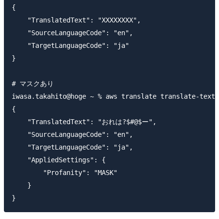
{

    "TranslatedText": "XXXXXXXX",

    "SourceLanguageCode": "en",

    "TargetLanguageCode": "ja"

}

# マスクあり

iwasa.takahito@hoge ~ % aws translate translate-text 
{

    "TranslatedText": "おれは?$#@$ー",

    "SourceLanguageCode": "en",

    "TargetLanguageCode": "ja",

    "AppliedSettings": {

        "Profanity": "MASK"

    }
