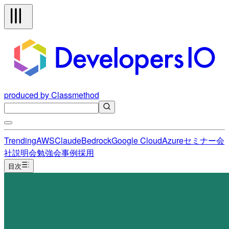
produced by Classmethod
Trending
AWS
Claude
Bedrock
Google Cloud
Azure
セミナー
会
社説明会
勉強会
事例
採用
目次