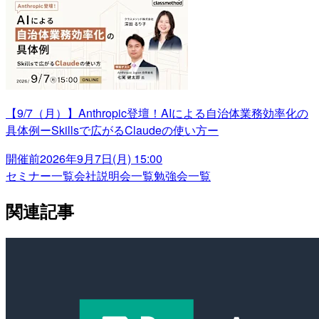
【9/7（月）】Anthropic登壇！AIによる自治体業務効率化の
具体例ーSkillsで広がるClaudeの使い方ー
開催前
2026年9月7日(月) 15:00
セミナー一覧
会社説明会一覧
勉強会一覧
関連記事