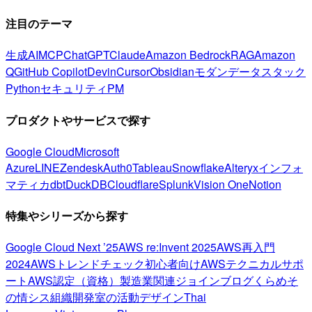
注目のテーマ
生成AI
MCP
ChatGPT
Claude
Amazon Bedrock
RAG
Amazon
Q
GitHub Copilot
Devin
Cursor
Obsidian
モダンデータスタック
Python
セキュリティ
PM
プロダクトやサービスで探す
Google Cloud
Microsoft
Azure
LINE
Zendesk
Auth0
Tableau
Snowflake
Alteryx
インフォ
マティカ
dbt
DuckDB
Cloudflare
Splunk
Vision One
Notion
特集やシリーズから探す
Google Cloud Next ’25
AWS re:Invent 2025
AWS再入門
2024
AWSトレンドチェック
初心者向け
AWSテクニカルサポ
ート
AWS認定（資格）
製造業関連
ジョインブログ
くらめそ
の情シス
組織開発室の活動
デザイン
Thai