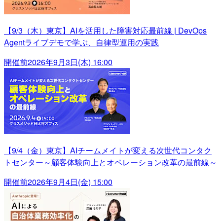
【9/3（木）東京】AIを活用した障害対応最前線 | DevOps
Agentライブデモで学ぶ、自律型運用の実践
開催前
2026年9月3日(木) 16:00
【9/4（金）東京】AIチームメイトが変える次世代コンタク
トセンター～顧客体験向上とオペレーション改革の最前線～
開催前
2026年9月4日(金) 15:00