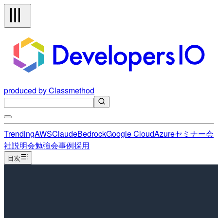
produced by Classmethod
Trending
AWS
Claude
Bedrock
Google Cloud
Azure
セミナー
会
社説明会
勉強会
事例
採用
目次