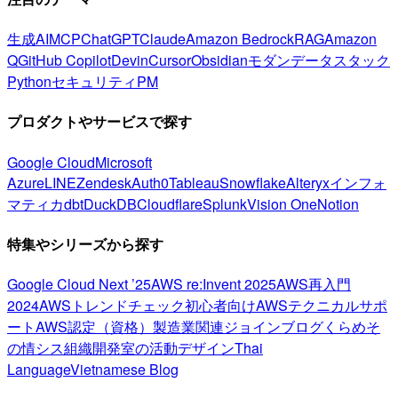
生成AI
MCP
ChatGPT
Claude
Amazon Bedrock
RAG
Amazon
Q
GitHub Copilot
Devin
Cursor
Obsidian
モダンデータスタック
Python
セキュリティ
PM
プロダクトやサービスで探す
Google Cloud
Microsoft
Azure
LINE
Zendesk
Auth0
Tableau
Snowflake
Alteryx
インフォ
マティカ
dbt
DuckDB
Cloudflare
Splunk
Vision One
Notion
特集やシリーズから探す
Google Cloud Next ’25
AWS re:Invent 2025
AWS再入門
2024
AWSトレンドチェック
初心者向け
AWSテクニカルサポ
ート
AWS認定（資格）
製造業関連
ジョインブログ
くらめそ
の情シス
組織開発室の活動
デザイン
Thai
Language
Vietnamese Blog