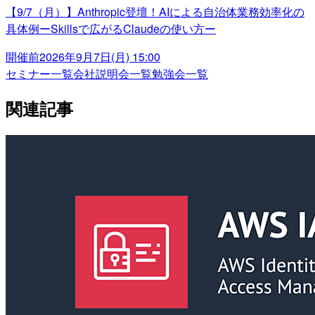
【9/7（月）】Anthropic登壇！AIによる自治体業務効率化の
具体例ーSkillsで広がるClaudeの使い方ー
開催前
2026年9月7日(月) 15:00
セミナー一覧
会社説明会一覧
勉強会一覧
関連記事