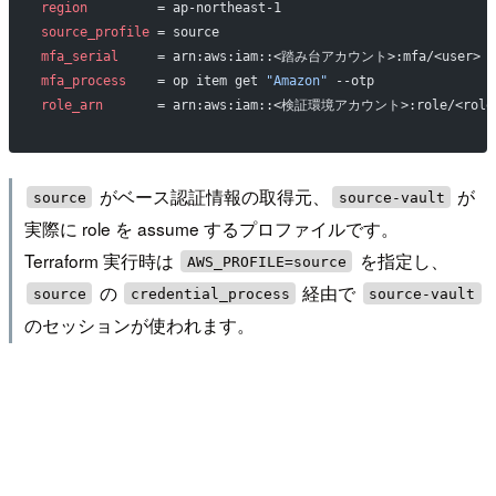
region
         = ap-northeast-1
source_profile
 = source
mfa_serial
     = arn:aws:iam::<踏み台アカウント>:mfa/<user>
mfa_process
    = op item get 
"Amazon"
 --otp
role_arn
       = arn:aws:iam::<検証環境アカウント>:role/<role
がベース認証情報の取得元、
が
source
source-vault
実際に role を assume するプロファイルです。
Terraform 実行時は
を指定し、
AWS_PROFILE=source
の
経由で
source
credential_process
source-vault
のセッションが使われます。