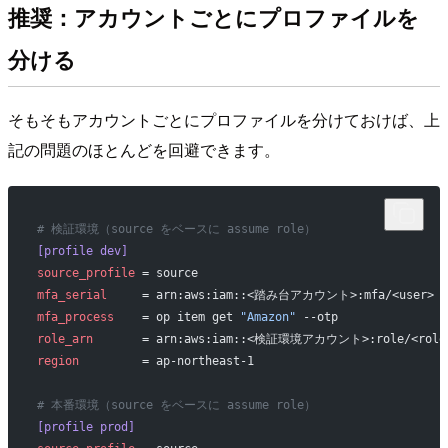
推奨：アカウントごとにプロファイルを
分ける
そもそもアカウントごとにプロファイルを分けておけば、上
記の問題のほとんどを回避できます。
# 検証環境（source をベースに assume role）
[profile dev]
source_profile
 = source
mfa_serial
     = arn:aws:iam::<踏み台アカウント>:mfa/<user>
mfa_process
    = op item get 
"Amazon"
 --otp
role_arn
       = arn:aws:iam::<検証環境アカウント>:role/<role
region
         = ap-northeast-1
# 本番環境（source をベースに assume role）
[profile prod]