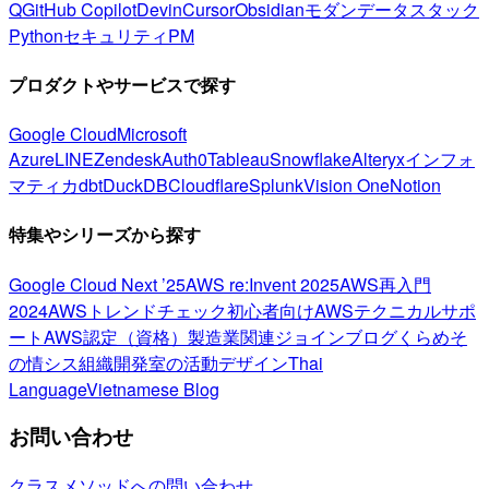
Q
GitHub Copilot
Devin
Cursor
Obsidian
モダンデータスタック
Python
セキュリティ
PM
プロダクトやサービスで探す
Google Cloud
Microsoft
Azure
LINE
Zendesk
Auth0
Tableau
Snowflake
Alteryx
インフォ
マティカ
dbt
DuckDB
Cloudflare
Splunk
Vision One
Notion
特集やシリーズから探す
Google Cloud Next ’25
AWS re:Invent 2025
AWS再入門
2024
AWSトレンドチェック
初心者向け
AWSテクニカルサポ
ート
AWS認定（資格）
製造業関連
ジョインブログ
くらめそ
の情シス
組織開発室の活動
デザイン
Thai
Language
Vietnamese Blog
お問い合わせ
クラスメソッドへの問い合わせ