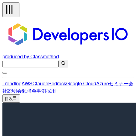
produced by Classmethod
Trending
AWS
Claude
Bedrock
Google Cloud
Azure
セミナー
会
社説明会
勉強会
事例
採用
目次