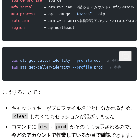
source_profile
 = source
mfa_serial
     = arn:aws:iam::<踏み台アカウント>:mfa/<user>
mfa_process
    = op item get 
"Amazon"
 --otp
role_arn
       = arn:aws:iam::<本番環境アカウント>:role/<role
region
         = ap-northeast-1
aws
 sts
 get-caller-identity
 --profile
 dev
   # 検証
aws
 sts
 get-caller-identity
 --profile
 prod
   # 本番
こうすることで：
キャッシュキーがプロファイル名ごとに分かれるため、
しなくてもセッションが混ざりません。
clear
コマンドに
/
がそのまま表示されるので、
dev
prod
今どのアカウントで作業しているか目で確認
できます。