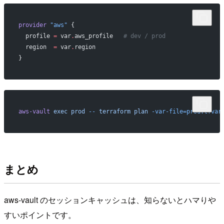
provider
 "aws"
 {
  profile
 =
 var
.
aws_profile   
# dev / prod
  region
  =
 var
.
region
}
aws-vault
 exec
 prod
 --
 terraform
 plan
 -var-file=prod.tfvar
まとめ
aws-vault のセッションキャッシュは、知らないとハマりや
すいポイントです。