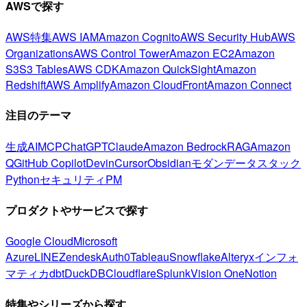
AWSで探す
AWS特集
AWS IAM
Amazon Cognito
AWS Security Hub
AWS
Organizations
AWS Control Tower
Amazon EC2
Amazon
S3
S3 Tables
AWS CDK
Amazon QuickSight
Amazon
Redshift
AWS Amplify
Amazon CloudFront
Amazon Connect
注目のテーマ
生成AI
MCP
ChatGPT
Claude
Amazon Bedrock
RAG
Amazon
Q
GitHub Copilot
Devin
Cursor
Obsidian
モダンデータスタック
Python
セキュリティ
PM
プロダクトやサービスで探す
Google Cloud
Microsoft
Azure
LINE
Zendesk
Auth0
Tableau
Snowflake
Alteryx
インフォ
マティカ
dbt
DuckDB
Cloudflare
Splunk
Vision One
Notion
特集やシリーズから探す