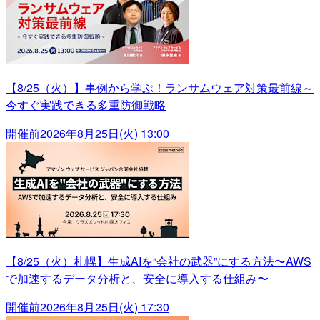
【8/25（火）】事例から学ぶ！ランサムウェア対策最前線～
今すぐ実践できる多重防御戦略
開催前
2026年8月25日(火) 13:00
【8/25（火）札幌】生成AIを“会社の武器”にする方法〜AWS
で加速するデータ分析と、安全に導入する仕組み〜
開催前
2026年8月25日(火) 17:30