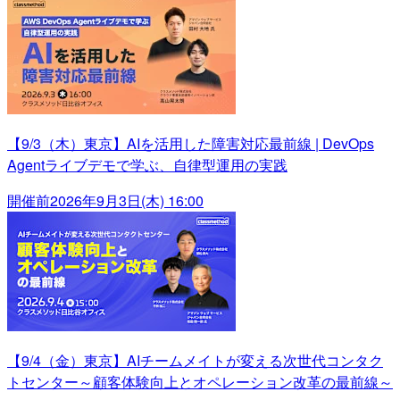
【9/3（木）東京】AIを活用した障害対応最前線 | DevOps
Agentライブデモで学ぶ、自律型運用の実践
開催前
2026年9月3日(木) 16:00
【9/4（金）東京】AIチームメイトが変える次世代コンタク
トセンター～顧客体験向上とオペレーション改革の最前線～