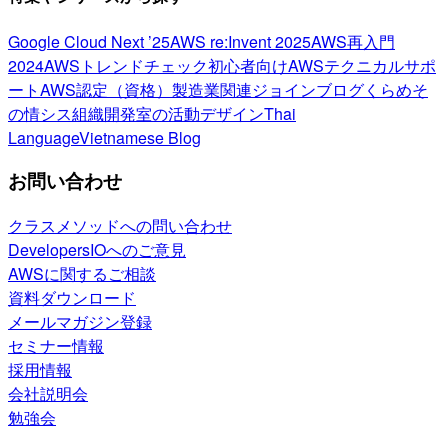
Google Cloud Next ’25
AWS re:Invent 2025
AWS再入門
2024
AWSトレンドチェック
初心者向け
AWSテクニカルサポ
ート
AWS認定（資格）
製造業関連
ジョインブログ
くらめそ
の情シス
組織開発室の活動
デザイン
Thai
Language
Vietnamese Blog
お問い合わせ
クラスメソッドへの問い合わせ
DevelopersIOへのご意見
AWSに関するご相談
資料ダウンロード
メールマガジン登録
セミナー情報
採用情報
会社説明会
勉強会