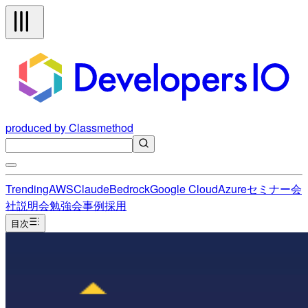
produced by Classmethod
Trending
AWS
Claude
Bedrock
Google Cloud
Azure
セミナー
会
社説明会
勉強会
事例
採用
目次