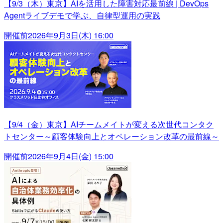
【9/3（木）東京】AIを活用した障害対応最前線 | DevOps
Agentライブデモで学ぶ、自律型運用の実践
開催前
2026年9月3日(木) 16:00
【9/4（金）東京】AIチームメイトが変える次世代コンタク
トセンター～顧客体験向上とオペレーション改革の最前線～
開催前
2026年9月4日(金) 15:00