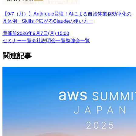
【9/7（月）】Anthropic登壇！AIによる自治体業務効率化の
具体例ーSkillsで広がるClaudeの使い方ー
開催前
2026年9月7日(月) 15:00
セミナー一覧
会社説明会一覧
勉強会一覧
関連記事