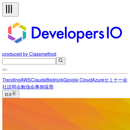
produced by Classmethod
Trending
AWS
Claude
Bedrock
Google Cloud
Azure
セミナー
会
社説明会
勉強会
事例
採用
目次