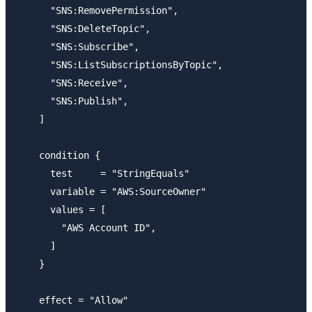
      "SNS:RemovePermission",

      "SNS:DeleteTopic",

      "SNS:Subscribe",

      "SNS:ListSubscriptionsByTopic",

      "SNS:Receive",

      "SNS:Publish",

    ]

    condition {

      test     = "StringEquals"

      variable = "AWS:SourceOwner"

      values = [

        "AWS Account ID",

      ]

    }

    effect = "Allow"
