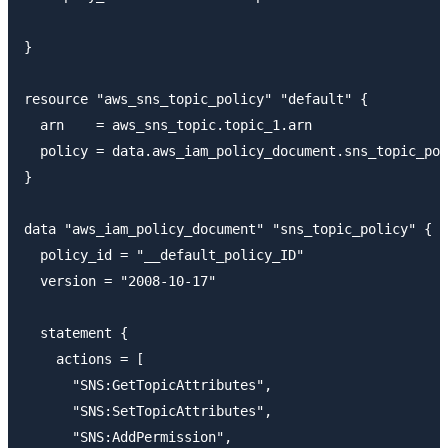
}

resource "aws_sns_topic_policy" "default" {

  arn    = aws_sns_topic.topic_1.arn

  policy = data.aws_iam_policy_document.sns_topic_pol
}

data "aws_iam_policy_document" "sns_topic_policy" {

  policy_id = "__default_policy_ID"

  version = "2008-10-17"

  statement {

    actions = [

      "SNS:GetTopicAttributes",

      "SNS:SetTopicAttributes",

      "SNS:AddPermission",
