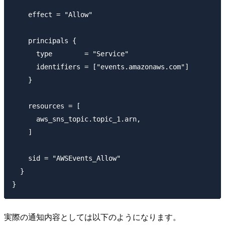
    effect = "Allow"

    principals {

      type        = "Service"

      identifiers = ["events.amazonaws.com"]

    }

    resources = [

      aws_sns_topic.topic_1.arn,

    ]

    sid = "AWSEvents_Allow"

  }

実際の通知内容としては以下のようになります。