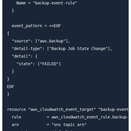
    Name = "backup-event-rule"

  }

  event_pattern = <<EOF

{

  "source": ["aws.backup"],

  "detail-type": ["Backup Job State Change"],

  "detail": {

    "state": ["FAILED"]

  }

}

EOF

}

resource "aws_cloudwatch_event_target" "backup-event-
  rule           = aws_cloudwatch_event_rule.backup-e
  arn            = "sns topic arn"
