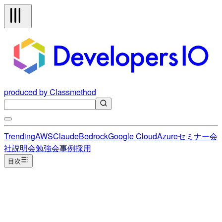
produced by Classmethod
Trending
AWS
Claude
Bedrock
Google Cloud
Azure
セミナー
会
社説明会
勉強会
事例
採用
目次