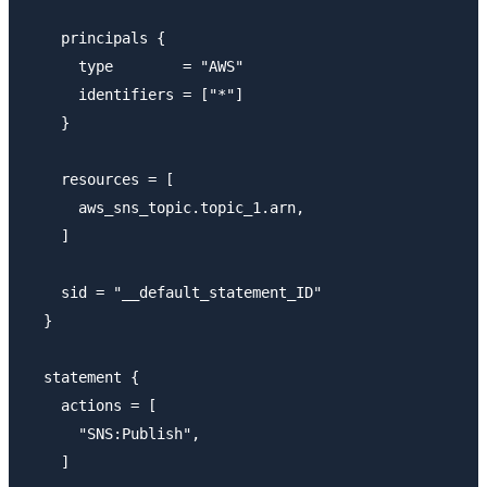
    principals {

      type        = "AWS"

      identifiers = ["*"]

    }

    resources = [

      aws_sns_topic.topic_1.arn,

    ]

    sid = "__default_statement_ID"

  }

  statement {

    actions = [

      "SNS:Publish",

    ]
