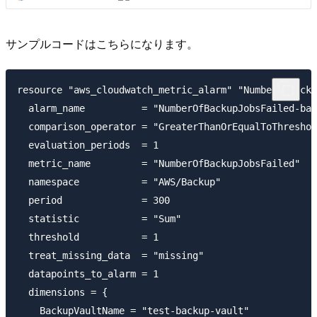
サンプルコードはこちらになります。
resource "aws_cloudwatch_metric_alarm" "NumberOfBacku
  alarm_name          = "NumberOfBackupJobsFailed-bac
  comparison_operator = "GreaterThanOrEqualToThreshol
  evaluation_periods  = 1

  metric_name         = "NumberOfBackupJobsFailed"

  namespace           = "AWS/Backup"

  period              = 300

  statistic           = "Sum"

  threshold           = 1

  treat_missing_data  = "missing"

  datapoints_to_alarm = 1

  dimensions = {

    BackupVaultName = "test-backup-vault"
