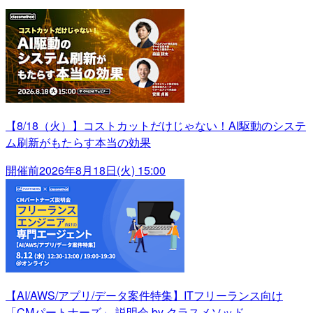
【8/18（火）】コストカットだけじゃない！AI駆動のシステ
ム刷新がもたらす本当の効果
開催前
2026年8月18日(火) 15:00
【AI/AWS/アプリ/データ案件特集】ITフリーランス向け
「CMパートナーズ」 説明会 by クラスメソッド