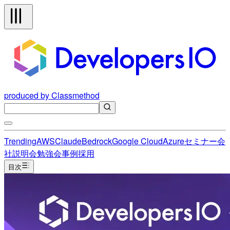
produced by Classmethod
Trending
AWS
Claude
Bedrock
Google Cloud
Azure
セミナー
会
社説明会
勉強会
事例
採用
目次