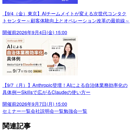
【9/4（金）東京】AIチームメイトが変える次世代コンタク
トセンター～顧客体験向上とオペレーション改革の最前線～
開催前
2026年9月4日(金) 15:00
【9/7（月）】Anthropic登壇！AIによる自治体業務効率化の
具体例ーSkillsで広がるClaudeの使い方ー
開催前
2026年9月7日(月) 15:00
セミナー一覧
会社説明会一覧
勉強会一覧
関連記事