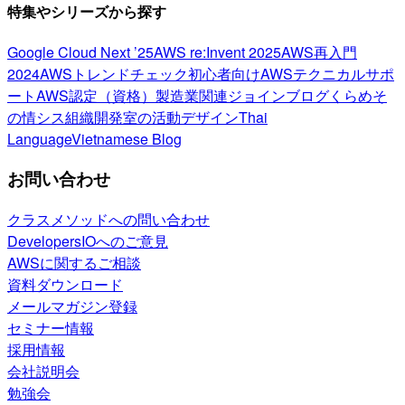
特集やシリーズから探す
Google Cloud Next ’25
AWS re:Invent 2025
AWS再入門
2024
AWSトレンドチェック
初心者向け
AWSテクニカルサポ
ート
AWS認定（資格）
製造業関連
ジョインブログ
くらめそ
の情シス
組織開発室の活動
デザイン
Thai
Language
Vietnamese Blog
お問い合わせ
クラスメソッドへの問い合わせ
DevelopersIOへのご意見
AWSに関するご相談
資料ダウンロード
メールマガジン登録
セミナー情報
採用情報
会社説明会
勉強会