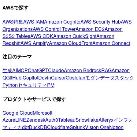
AWSで探す
AWS特集
AWS IAM
Amazon Cognito
AWS Security Hub
AWS
Organizations
AWS Control Tower
Amazon EC2
Amazon
S3
S3 Tables
AWS CDK
Amazon QuickSight
Amazon
Redshift
AWS Amplify
Amazon CloudFront
Amazon Connect
注目のテーマ
生成AI
MCP
ChatGPT
Claude
Amazon Bedrock
RAG
Amazon
Q
GitHub Copilot
Devin
Cursor
Obsidian
モダンデータスタック
Python
セキュリティ
PM
プロダクトやサービスで探す
Google Cloud
Microsoft
Azure
LINE
Zendesk
Auth0
Tableau
Snowflake
Alteryx
インフォ
マティカ
dbt
DuckDB
Cloudflare
Splunk
Vision One
Notion