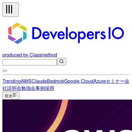
produced by Classmethod
Trending
AWS
Claude
Bedrock
Google Cloud
Azure
セミナー
会
社説明会
勉強会
事例
採用
目次