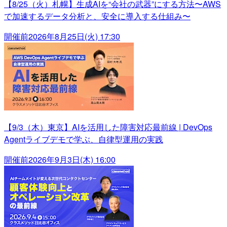
【8/25（火）札幌】生成AIを“会社の武器”にする方法〜AWS
で加速するデータ分析と、安全に導入する仕組み〜
開催前
2026年8月25日(火) 17:30
【9/3（木）東京】AIを活用した障害対応最前線 | DevOps
Agentライブデモで学ぶ、自律型運用の実践
開催前
2026年9月3日(木) 16:00