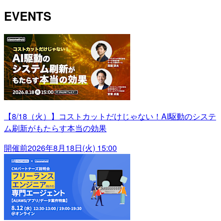
EVENTS
【8/18（火）】コストカットだけじゃない！AI駆動のシステ
ム刷新がもたらす本当の効果
開催前
2026年8月18日(火) 15:00