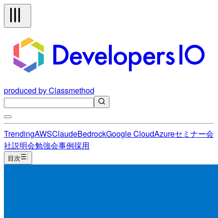
produced by Classmethod
Trending
AWS
Claude
Bedrock
Google Cloud
Azure
セミナー
会
社説明会
勉強会
事例
採用
目次