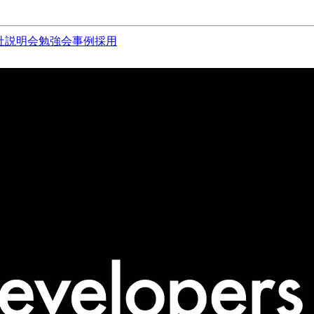
社説明会
勉強会
事例
採用