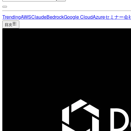
Trending
AWS
Claude
Bedrock
Google Cloud
Azure
セミナー
会
目次