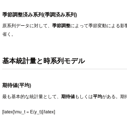
季節調整済み系列(季調済み系列)
原系列データに対して、
季節調整
によって季節変動による影
省く。
基本統計量と時系列モデル
期待値(平均)
最も基本的な統計量として、
期待値
もしくは
平均
がある。期
[latex]\mu_t = E(y_t)[/latex]