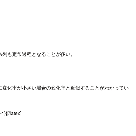
系列も定常過程となることが多い。
に変化率が小さい場合の変化率と近似することがわかってい
-1}}[/latex]