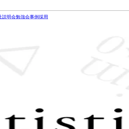
社説明会
勉強会
事例
採用