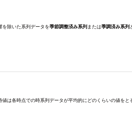
響を除いた系列データを
季節調整済み系列
または
季調済み系列
待値は各時点での時系列データが平均的にどのくらいの値をと