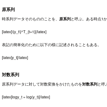
原系列
時系列データそのもののことを、
原系列
と呼ぶ。ある時点1
[latex]\{y_t\}^T_{t=1}[/latex]
表記の簡単化のために以下の様に記述されることもある。
[latex]y_t[/latex]
対数系列
原系列データに対して対数変換をかけたものを
対数系列
と呼
[latex]logy_t = log(y_t)[/latex]