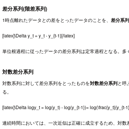
差分系列(階差系列)
1時点離れたデータとの差をとったデータのことを、
差分系
[latex]\Delta y_t = y_t - y_{t-1}[/latex]
単位根過程に従ったデータの差分系列は定常過程となる。多
対数差分系列
対数系列に対して差分系列をとったものを
対数差分系列
と呼
る。
[latex]\Delta logy_t = log(y_t) - log(y_{t-1})= log(\frac{y_t}{y_{t-1}
連続時間においては、一次近似は正確に成立するため、対数