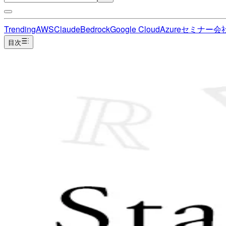
Trending
AWS
Claude
Bedrock
Google Cloud
Azure
セミナー
会
目次