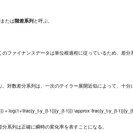
列
または
階差系列
と呼ぶ。
くのファイナンスデータは単位根過程に従っているため、差分
ぶ。対数差分系列は、一次のテイラー展開近似によって、十分
}) = log(1+\frac{y_t-y_{t-1}}{y_{t-1}}) \approx \frac{y_t-y_{t-1}}{y_{t
差分系列は正確に瞬時の変化率を表すことになる。