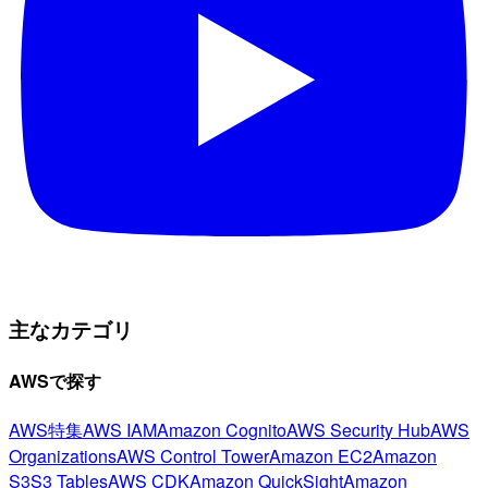
主なカテゴリ
AWSで探す
AWS特集
AWS IAM
Amazon Cognito
AWS Security Hub
AWS
Organizations
AWS Control Tower
Amazon EC2
Amazon
S3
S3 Tables
AWS CDK
Amazon QuickSight
Amazon