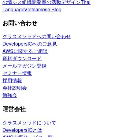
の情シス
組織開発室の活動
デザイン
Thai
Language
Vietnamese Blog
お問い合わせ
クラスメソッドへの問い合わせ
DevelopersIOへのご意見
AWSに関するご相談
資料ダウンロード
メールマガジン登録
セミナー情報
採用情報
会社説明会
勉強会
運営会社
クラスメソッドについて
DevelopersIOとは