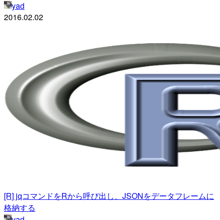
yad
2016.02.02
[R] jqコマンドをRから呼び出し、JSONをデータフレームに
格納する
yad