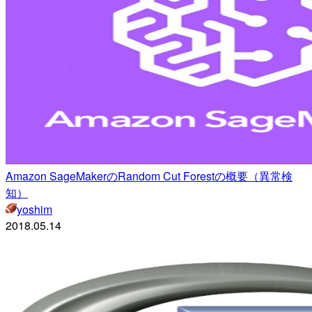
Amazon SageMakerのRandom Cut Forestの概要（異常検
知）
yoshim
2018.05.14