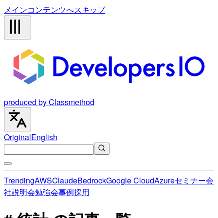
メインコンテンツへスキップ
produced by Classmethod
Original
English
Trending
AWS
Claude
Bedrock
Google Cloud
Azure
セミナー
会
社説明会
勉強会
事例
採用