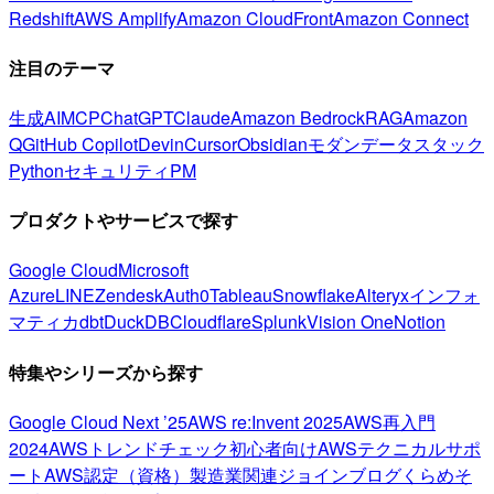
Redshift
AWS Amplify
Amazon CloudFront
Amazon Connect
注目のテーマ
生成AI
MCP
ChatGPT
Claude
Amazon Bedrock
RAG
Amazon
Q
GitHub Copilot
Devin
Cursor
Obsidian
モダンデータスタック
Python
セキュリティ
PM
プロダクトやサービスで探す
Google Cloud
Microsoft
Azure
LINE
Zendesk
Auth0
Tableau
Snowflake
Alteryx
インフォ
マティカ
dbt
DuckDB
Cloudflare
Splunk
Vision One
Notion
特集やシリーズから探す
Google Cloud Next ’25
AWS re:Invent 2025
AWS再入門
2024
AWSトレンドチェック
初心者向け
AWSテクニカルサポ
ート
AWS認定（資格）
製造業関連
ジョインブログ
くらめそ