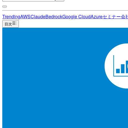
Trending
AWS
Claude
Bedrock
Google Cloud
Azure
セミナー
会
目次