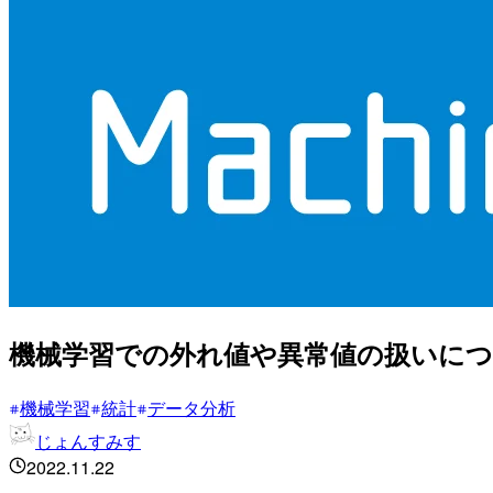
機械学習での外れ値や異常値の扱いに
機械学習
統計
データ分析
じょんすみす
2022.11.22