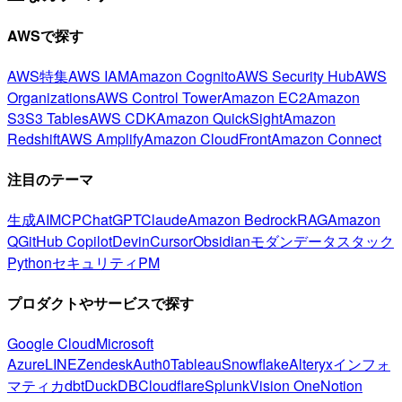
AWSで探す
AWS特集
AWS IAM
Amazon Cognito
AWS Security Hub
AWS
Organizations
AWS Control Tower
Amazon EC2
Amazon
S3
S3 Tables
AWS CDK
Amazon QuickSight
Amazon
Redshift
AWS Amplify
Amazon CloudFront
Amazon Connect
注目のテーマ
生成AI
MCP
ChatGPT
Claude
Amazon Bedrock
RAG
Amazon
Q
GitHub Copilot
Devin
Cursor
Obsidian
モダンデータスタック
Python
セキュリティ
PM
プロダクトやサービスで探す
Google Cloud
Microsoft
Azure
LINE
Zendesk
Auth0
Tableau
Snowflake
Alteryx
インフォ
マティカ
dbt
DuckDB
Cloudflare
Splunk
Vision One
Notion