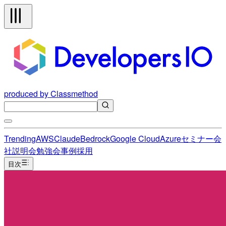
produced by Classmethod
Trending
AWS
Claude
Bedrock
Google Cloud
Azure
セミナー
会
社説明会
勉強会
事例
採用
目次