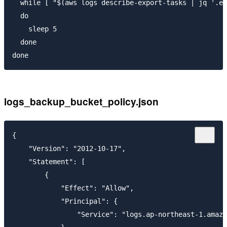
  while [ "$(aws logs describe-export-tasks | jq '.ex
  do

    sleep 5

  done

logs_backup_bucket_policy.json
{

    "Version": "2012-10-17",

    "Statement": [

        {

            "Effect": "Allow",

            "Principal": {

                "Service": "logs.ap-northeast-1.amazo