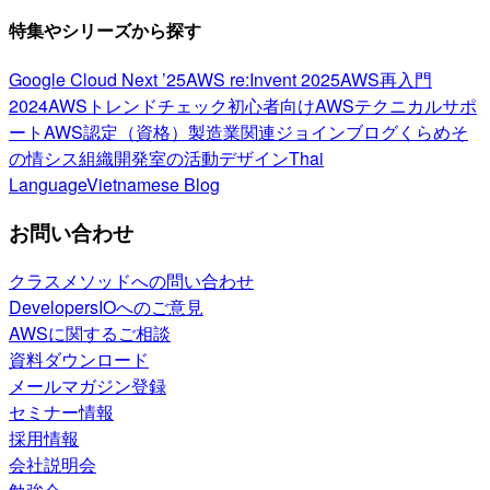
特集やシリーズから探す
Google Cloud Next ’25
AWS re:Invent 2025
AWS再入門
2024
AWSトレンドチェック
初心者向け
AWSテクニカルサポ
ート
AWS認定（資格）
製造業関連
ジョインブログ
くらめそ
の情シス
組織開発室の活動
デザイン
Thai
Language
Vietnamese Blog
お問い合わせ
クラスメソッドへの問い合わせ
DevelopersIOへのご意見
AWSに関するご相談
資料ダウンロード
メールマガジン登録
セミナー情報
採用情報
会社説明会