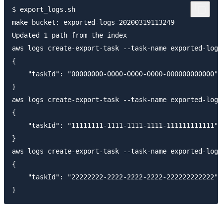
$ export_logs.sh 

make_bucket: exported-logs-20200319113249

Updated 1 path from the index

aws logs create-export-task --task-name exported-logs
{

    "taskId": "00000000-0000-0000-0000-000000000000"

}

aws logs create-export-task --task-name exported-logs
{

    "taskId": "11111111-1111-1111-1111-111111111111"

}

aws logs create-export-task --task-name exported-logs
{

    "taskId": "22222222-2222-2222-2222-222222222222"
