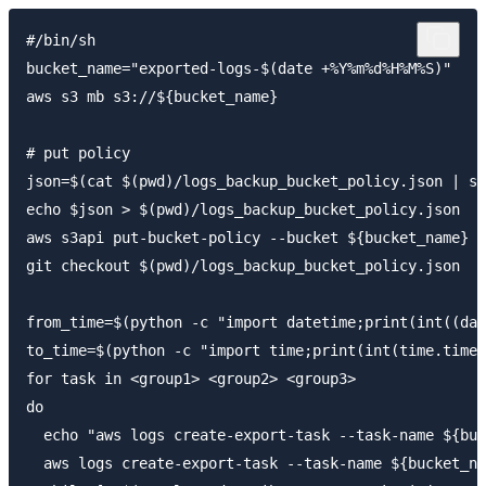
#/bin/sh

bucket_name="exported-logs-$(date +%Y%m%d%H%M%S)"

aws s3 mb s3://${bucket_name}

# put policy

json=$(cat $(pwd)/logs_backup_bucket_policy.json | se
echo $json > $(pwd)/logs_backup_bucket_policy.json

aws s3api put-bucket-policy --bucket ${bucket_name} -
git checkout $(pwd)/logs_backup_bucket_policy.json

from_time=$(python -c "import datetime;print(int((dat
to_time=$(python -c "import time;print(int(time.time(
for task in <group1> <group2> <group3>

do

  echo "aws logs create-export-task --task-name ${buc
  aws logs create-export-task --task-name ${bucket_na