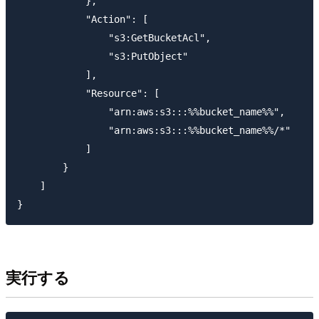
            },

            "Action": [

                "s3:GetBucketAcl",

                "s3:PutObject"

            ],

            "Resource": [

                "arn:aws:s3:::%%bucket_name%%",

                "arn:aws:s3:::%%bucket_name%%/*"

            ]

        }

    ]

実行する