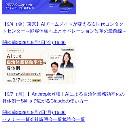
【9/4（金）東京】AIチームメイトが変える次世代コンタク
トセンター～顧客体験向上とオペレーション改革の最前線～
開催前
2026年9月4日(金) 15:00
【9/7（月）】Anthropic登壇！AIによる自治体業務効率化の
具体例ーSkillsで広がるClaudeの使い方ー
開催前
2026年9月7日(月) 15:00
セミナー一覧
会社説明会一覧
勉強会一覧