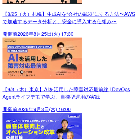
【8/25（火）札幌】生成AIを“会社の武器”にする方法〜AWS
で加速するデータ分析と、安全に導入する仕組み〜
開催前
2026年8月25日(火) 17:30
【9/3（木）東京】AIを活用した障害対応最前線 | DevOps
Agentライブデモで学ぶ、自律型運用の実践
開催前
2026年9月3日(木) 16:00