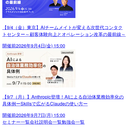
【9/4（金）東京】AIチームメイトが変える次世代コンタク
トセンター～顧客体験向上とオペレーション改革の最前線～
開催前
2026年9月4日(金) 15:00
【9/7（月）】Anthropic登壇！AIによる自治体業務効率化の
具体例ーSkillsで広がるClaudeの使い方ー
開催前
2026年9月7日(月) 15:00
セミナー一覧
会社説明会一覧
勉強会一覧