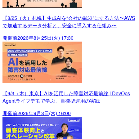
【8/25（火）札幌】生成AIを“会社の武器”にする方法〜AWS
で加速するデータ分析と、安全に導入する仕組み〜
開催前
2026年8月25日(火) 17:30
【9/3（木）東京】AIを活用した障害対応最前線 | DevOps
Agentライブデモで学ぶ、自律型運用の実践
開催前
2026年9月3日(木) 16:00