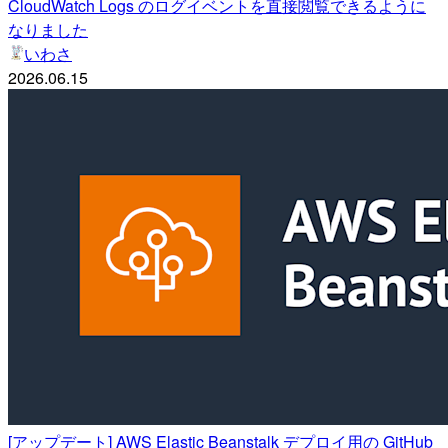
CloudWatch Logs のログイベントを直接閲覧できるように
なりました
いわさ
2026.06.15
[アップデート] AWS Elastic Beanstalk デプロイ用の GitHub