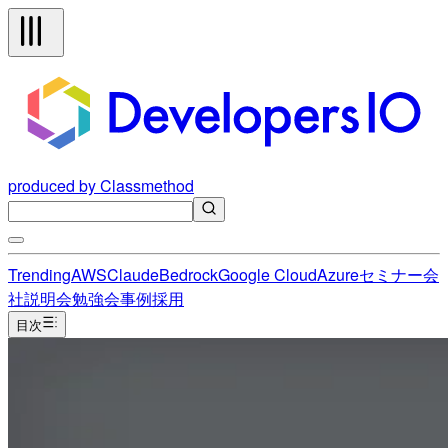
produced by Classmethod
Trending
AWS
Claude
Bedrock
Google Cloud
Azure
セミナー
会
社説明会
勉強会
事例
採用
目次