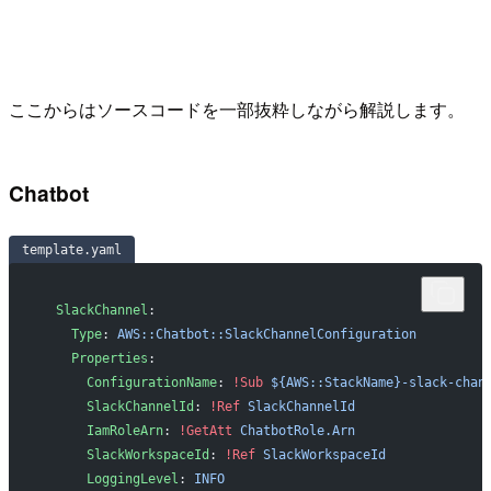
ここからはソースコードを一部抜粋しながら解説します。
Chatbot
template.yaml
  SlackChannel
:
    Type
: 
AWS::Chatbot::SlackChannelConfiguration
    Properties
:
      ConfigurationName
: 
!Sub
 ${AWS::StackName}-slack-chan
      SlackChannelId
: 
!Ref
 SlackChannelId
      IamRoleArn
: 
!GetAtt
 ChatbotRole.Arn
      SlackWorkspaceId
: 
!Ref
 SlackWorkspaceId
      LoggingLevel
: 
INFO