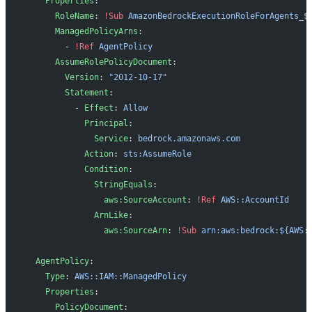
    Properties
:
      RoleName
: 
!Sub
 AmazonBedrockExecutionRoleForAgents_$
      ManagedPolicyArns
:
        - 
!Ref
 AgentPolicy
      AssumeRolePolicyDocument
:
        Version
: 
"2012-10-17"
        Statement
:
          - 
Effect
: 
Allow
            Principal
:
              Service
: 
bedrock.amazonaws.com
            Action
: 
sts:AssumeRole
            Condition
:
              StringEquals
:
                aws:SourceAccount
: 
!Ref
 AWS::AccountId
              ArnLike
:
                aws:SourceArn
: 
!Sub
 arn:aws:bedrock:${AWS:
  AgentPolicy
:
    Type
: 
AWS::IAM::ManagedPolicy
    Properties
:
      PolicyDocument
: