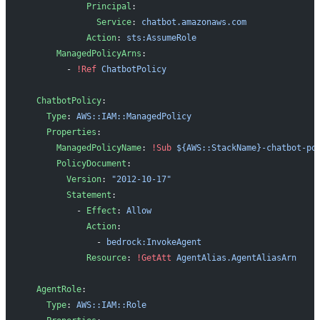
            Principal
:
              Service
: 
chatbot.amazonaws.com
            Action
: 
sts:AssumeRole
      ManagedPolicyArns
:
        - 
!Ref
 ChatbotPolicy
  ChatbotPolicy
:
    Type
: 
AWS::IAM::ManagedPolicy
    Properties
:
      ManagedPolicyName
: 
!Sub
 ${AWS::StackName}-chatbot-po
      PolicyDocument
:
        Version
: 
"2012-10-17"
        Statement
:
          - 
Effect
: 
Allow
            Action
:
              - 
bedrock:InvokeAgent
            Resource
: 
!GetAtt
 AgentAlias.AgentAliasArn
  AgentRole
:
    Type
: 
AWS::IAM::Role