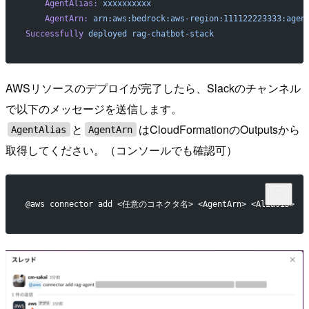
    AgentAlias:
 xxxxxxxxxx
    AgentArn:
 arn:aws:bedrock:aws-region:111122223333:agen
Successfully
 deployed
 rag-chatbot-stack
AWSリソースのデプロイが完了したら、Slackのチャンネル
で以下のメッセージを送信します。
と
はCloudFormationのOutputsから
AgentAlias
AgentArn
取得してください。（コンソールでも確認可）
@aws connector add <任意のコネクタ名> <AgentArn> <AliasID>