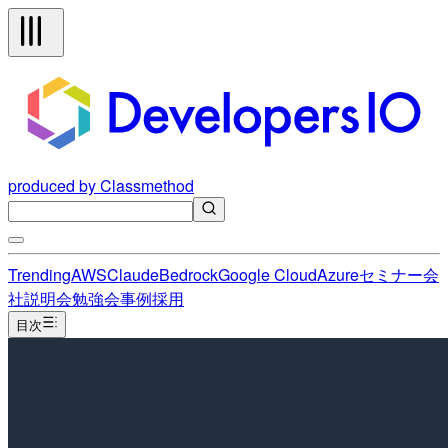
produced by Classmethod
Trending
AWS
Claude
Bedrock
Google Cloud
Azure
セミナー
会
社説明会
勉強会
事例
採用
目次