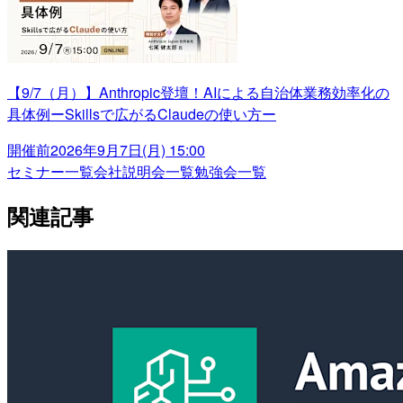
【9/7（月）】Anthropic登壇！AIによる自治体業務効率化の
具体例ーSkillsで広がるClaudeの使い方ー
開催前
2026年9月7日(月) 15:00
セミナー一覧
会社説明会一覧
勉強会一覧
関連記事