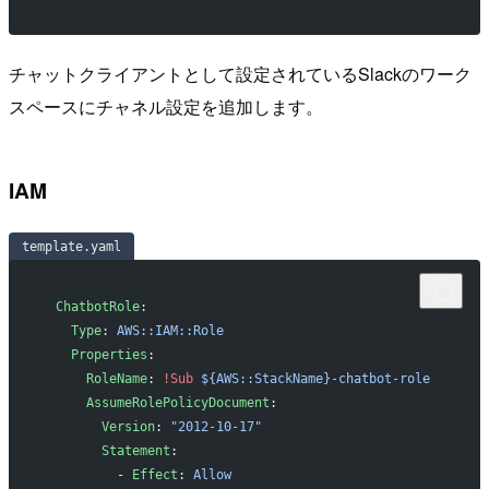
チャットクライアントとして設定されているSlackのワーク
スペースにチャネル設定を追加します。
IAM
template.yaml
  ChatbotRole
:
    Type
: 
AWS::IAM::Role
    Properties
:
      RoleName
: 
!Sub
 ${AWS::StackName}-chatbot-role
      AssumeRolePolicyDocument
:
        Version
: 
"2012-10-17"
        Statement
:
          - 
Effect
: 
Allow