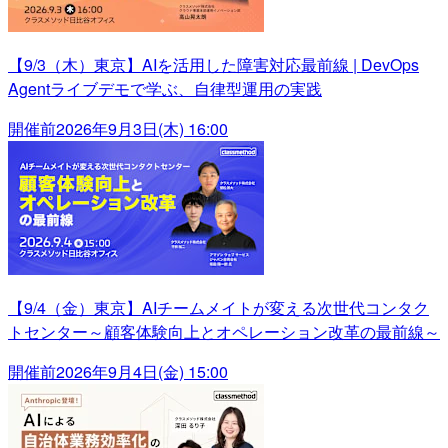
【9/3（木）東京】AIを活用した障害対応最前線 | DevOps
Agentライブデモで学ぶ、自律型運用の実践
開催前
2026年9月3日(木) 16:00
【9/4（金）東京】AIチームメイトが変える次世代コンタク
トセンター～顧客体験向上とオペレーション改革の最前線～
開催前
2026年9月4日(金) 15:00