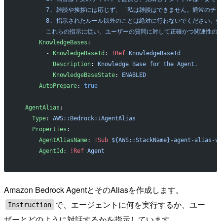
        7. 雑談や挨拶には応じず、「私は雑談はできません。通常
        8. 指示されたルール以外のことは絶対に行わないでください
        これらの指示に従い、ユーザーの質問に対して正確かつ関連
      KnowledgeBases
:
        - 
KnowledgeBaseId
: 
!Ref
 KnowledgeBaseId
          Description
: 
Knowledge Base for the Agent.
          KnowledgeBaseState
: 
ENABLED
      AutoPrepare
: 
true
  AgentAlias
:
    Type
: 
AWS::Bedrock::AgentAlias
    Properties
:
      AgentAliasName
: 
!Sub
 ${AWS::StackName}-agent-alias-v
      AgentId
: 
!Ref
 Agent
Amazon Bedrock AgentとそのAliasを作成します。
で、エージェントに何を実行するか、ユー
Instruction
ザーとどのように対話するかを指示しています。