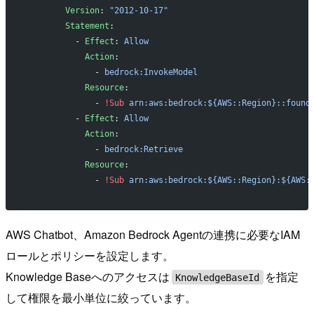
        Version
: 
"2012-10-17"
        Statement
:
          - 
Effect
: 
Allow
            Action
:
              - 
bedrock:InvokeModel
            Resource
:
              - 
!Sub
 arn:aws:bedrock:${AWS::Region}::found
          - 
Effect
: 
Allow
            Action
:
              - 
bedrock:Retrieve
            Resource
:
              - 
!Sub
 arn:aws:bedrock:${AWS::Region}:${AWS:
AWS Chatbot、Amazon Bedrock Agentの連携に必要なIAM
ロールとポリシーを設定します。
Knowledge Baseへのアクセスは
を指定
KnowledgeBaseId
して権限を最小単位に絞っています。