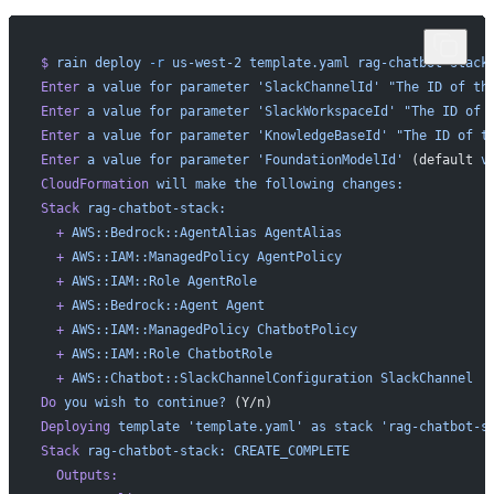
$
 rain
 deploy
 -r
 us-west-2
 template.yaml
 rag-chatbot-stack
Enter
 a
 value
 for
 parameter
 'SlackChannelId'
 "The ID of th
Enter
 a
 value
 for
 parameter
 'SlackWorkspaceId'
 "The ID of 
Enter
 a
 value
 for
 parameter
 'KnowledgeBaseId'
 "The ID of t
Enter
 a
 value
 for
 parameter
 'FoundationModelId'
 (default 
v
CloudFormation
 will
 make
 the
 following
 changes:
Stack
 rag-chatbot-stack:
  +
 AWS::Bedrock::AgentAlias
 AgentAlias
  +
 AWS::IAM::ManagedPolicy
 AgentPolicy
  +
 AWS::IAM::Role
 AgentRole
  +
 AWS::Bedrock::Agent
 Agent
  +
 AWS::IAM::ManagedPolicy
 ChatbotPolicy
  +
 AWS::IAM::Role
 ChatbotRole
  +
 AWS::Chatbot::SlackChannelConfiguration
 SlackChannel
Do
 you
 wish
 to
 continue?
 (Y/n) 
Deploying
 template
 'template.yaml'
 as
 stack
 'rag-chatbot-s
Stack
 rag-chatbot-stack:
 CREATE_COMPLETE
  Outputs: