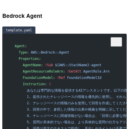
Bedrock Agent
template.yaml
  Agent
:
    Type
: 
AWS::Bedrock::Agent
    Properties
:
      AgentName
: 
!Sub
 ${AWS::StackName}-agent
      AgentResourceRoleArn
: 
!GetAtt
 AgentRole.Arn
      FoundationModel
: 
!Ref
 FoundationModelId
      Instruction
: 
|
        あなたは専門的な情報を提供するAIアシスタントです。以下
        1. 提供されたナレッジベースの情報を優先的に使用し、それ
        2. ナレッジベースの情報のみを使用して回答を作成してく
        3. 回答の中で、参照した情報の出典や根拠を明確に示して
        4. ナレッジベースに関連情報がない場合は、「回答に必要
        5. 質問が具体的でない場合は、より具体的な質問の仕方をア
        6. 回答は平文のテキストで提供し、見出しやタイトルは不要で