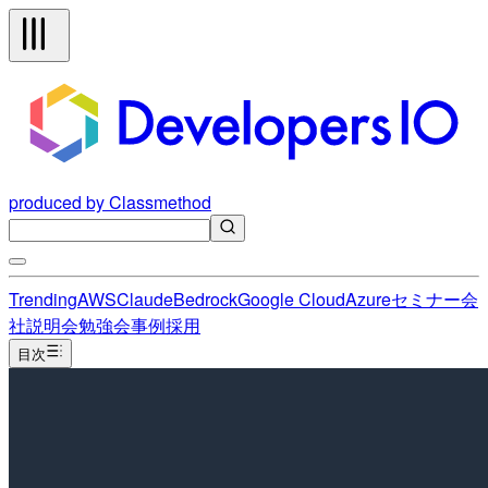
produced by Classmethod
Trending
AWS
Claude
Bedrock
Google Cloud
Azure
セミナー
会
社説明会
勉強会
事例
採用
目次