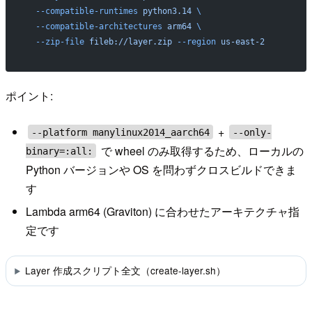
  --compatible-runtimes
 python3.14
 \
  --compatible-architectures
 arm64
 \
  --zip-file
 fileb://layer.zip
 --region
 us-east-2
ポイント:
+
--platform manylinux2014_aarch64
--only-
で wheel のみ取得するため、ローカルの
binary=:all:
Python バージョンや OS を問わずクロスビルドできま
す
Lambda arm64 (Graviton) に合わせたアーキテクチャ指
定です
Layer 作成スクリプト全文（create-layer.sh）