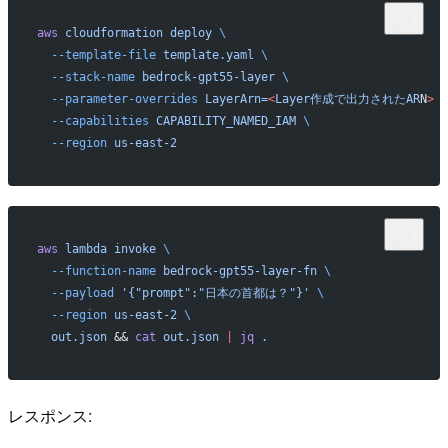
aws
 cloudformation
 deploy
 \
  --template-file
 template.yaml
 \
  --stack-name
 bedrock-gpt55-layer
 \
  --parameter-overrides
 LayerArn=
<
Layer作成で出力されたAR
N
>
 \
  --capabilities
 CAPABILITY_NAMED_IAM
 \
  --region
 us-east-2
aws
 lambda
 invoke
 \
  --function-name
 bedrock-gpt55-layer-fn
 \
  --payload
 '{"prompt":"日本の首都は？"}'
 \
  --region
 us-east-2
 \
  out.json
 && 
cat
 out.json
 |
 jq
 .
レスポンス: