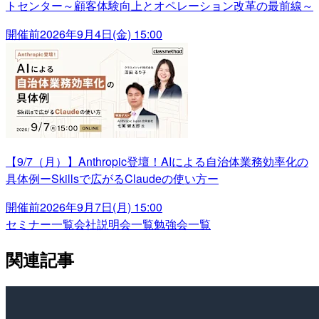
トセンター～顧客体験向上とオペレーション改革の最前線～
開催前
2026年9月4日(金) 15:00
【9/7（月）】Anthropic登壇！AIによる自治体業務効率化の
具体例ーSkillsで広がるClaudeの使い方ー
開催前
2026年9月7日(月) 15:00
セミナー一覧
会社説明会一覧
勉強会一覧
関連記事