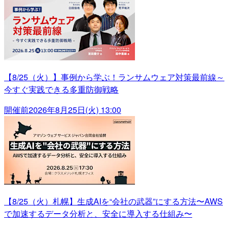
【8/25（火）】事例から学ぶ！ランサムウェア対策最前線～
今すぐ実践できる多重防御戦略
開催前
2026年8月25日(火) 13:00
【8/25（火）札幌】生成AIを“会社の武器”にする方法〜AWS
で加速するデータ分析と、安全に導入する仕組み〜