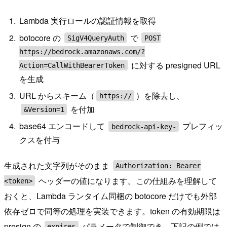
Lambda 実行ロールの認証情報を取得
botocore の
で
SigV4QueryAuth
POST
https://bedrock.amazonaws.com/?
に対する presigned URL
Action=CallWithBearerToken
を生成
URL からスキーム（
）を除去し、
https://
を付加
&Version=1
base64 エンコードして
プレフィッ
bedrock-api-key-
クスを付与
生成された文字列がそのまま
Authorization: Bearer
ヘッダーの値になります。この仕組みを理解して
<token>
おくと、Lambda ランタイム同梱の botocore だけでも外部
依存ゼロで同等の処理を実装できます。token の有効期限は
presign の
パラメータで制御でき、下記の例では
expires