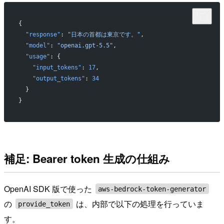
{
  "response"
: 
"日本の首都は東京です。"
,
  "model"
: 
"openai.gpt-5.5"
,
  "usage"
: {
    "input_tokens"
: 
17
,
    "output_tokens"
: 
34
  }
}
補足: Bearer token 生成の仕組み
OpenAI SDK 版で使った
aws-bedrock-token-generator
の
は、内部で以下の処理を行っていま
provide_token
す。