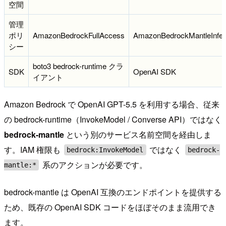
空間
管理
ポリ
AmazonBedrockFullAccess
AmazonBedrockMantleInfe
シー
boto3 bedrock-runtime クラ
SDK
OpenAI SDK
イアント
Amazon Bedrock で OpenAI GPT-5.5 を利用する場合、従来
の bedrock-runtime（InvokeModel / Converse API）ではなく
bedrock-mantle
という別のサービス名前空間を経由しま
す。IAM 権限も
ではなく
bedrock:InvokeModel
bedrock-
系のアクションが必要です。
mantle:*
bedrock-mantle は OpenAI 互換のエンドポイントを提供する
ため、既存の OpenAI SDK コードをほぼそのまま流用でき
ます。