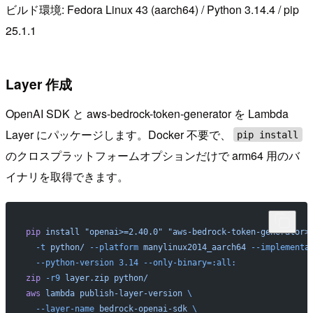
ビルド環境: Fedora Linux 43 (aarch64) / Python 3.14.4 / pip
25.1.1
Layer 作成
OpenAI SDK と aws-bedrock-token-generator を Lambda
Layer にパッケージします。Docker 不要で、
pip install
のクロスプラットフォームオプションだけで arm64 用のバ
イナリを取得できます。
pip
 install
 "openai>=2.40.0"
 "aws-bedrock-token-generator>
  -t
 python/
 --platform
 manylinux2014_aarch64
 --implementa
  --python-version
 3.14
 --only-binary=:all:
zip
 -r9
 layer.zip
 python/
aws
 lambda
 publish-layer-version
 \
  --layer-name
 bedrock-openai-sdk
 \