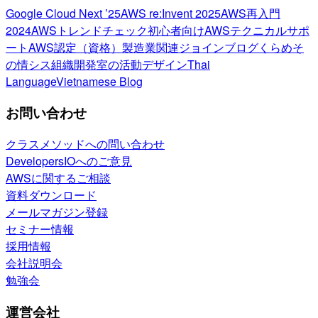
Google Cloud Next ’25
AWS re:Invent 2025
AWS再入門
2024
AWSトレンドチェック
初心者向け
AWSテクニカルサポ
ート
AWS認定（資格）
製造業関連
ジョインブログ
くらめそ
の情シス
組織開発室の活動
デザイン
Thai
Language
Vietnamese Blog
お問い合わせ
クラスメソッドへの問い合わせ
DevelopersIOへのご意見
AWSに関するご相談
資料ダウンロード
メールマガジン登録
セミナー情報
採用情報
会社説明会
勉強会
運営会社