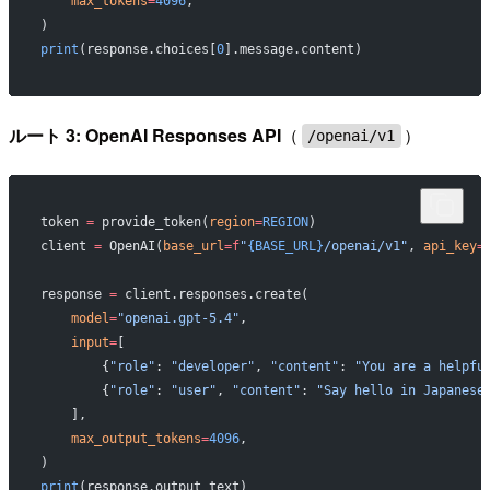
    max_tokens
=
4096
,
)
print
(response.choices[
0
].message.content)
ルート 3: OpenAI Responses API
（
）
/openai/v1
token 
=
 provide_token(
region
=
REGION
)
client 
=
 OpenAI(
base_url
=
f
"
{BASE_URL}
/openai/v1"
, 
api_key
=
response 
=
 client.responses.create(
    model
=
"openai.gpt-5.4"
,
    input
=
[
        {
"role"
: 
"developer"
, 
"content"
: 
"You are a helpfu
        {
"role"
: 
"user"
, 
"content"
: 
"Say hello in Japanese
    ],
    max_output_tokens
=
4096
,
)
print
(response.output_text)