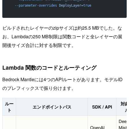
  --parameter-overrides
 DeployLayer=
true
ビルドされたレイヤーのzipサイズは約25.5 MBでした。な
お、Lambdaの250 MB制限は関数コードと全レイヤーの展
開後サイズ合計に対する制限です。
Lambda 関数のコードとルーティング
Bedrock Mantleには4つのAPIルートがあります。モデルID
のプレフィックスで振り分けます。
ルー
対
エンドポイントパス
SDK / API
ト
Deep
OpenAI
Mistra