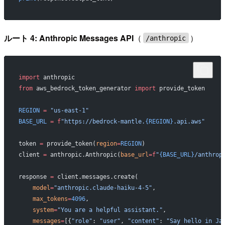
ルート 4: Anthropic Messages API
（
）
/anthropic
import
 anthropic
from
 aws_bedrock_token_generator 
import
 provide_token
REGION
 =
 "us-east-1"
BASE_URL
 =
 f
"https://bedrock-mantle.
{REGION}
.api.aws"
token 
=
 provide_token(
region
=
REGION
)
client 
=
 anthropic.Anthropic(
base_url
=
f
"
{BASE_URL}
/anthrop
response 
=
 client.messages.create(
    model
=
"anthropic.claude-haiku-4-5"
,
    max_tokens
=
4096
,
    system
=
"You are a helpful assistant."
,
    messages
=
[{
"role"
: 
"user"
, 
"content"
: 
"Say hello in Ja