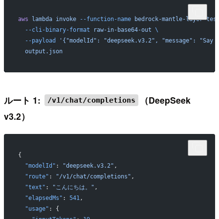
aws
 lambda
 invoke
 --function-name
 bedrock-mantle-layer-tes
  --cli-binary-format
 raw-in-base64-out
 \
  --payload
 '{"modelId": "deepseek.v3.2", "message": "Say 
  output.json
ルート 1:
（DeepSeek
/v1/chat/completions
v3.2）
{
  "modelId"
: 
"deepseek.v3.2"
,
  "route"
: 
"/v1/chat/completions"
,
  "text"
: 
"こんにちは。"
,
  "elapsedMs"
: 
541
,
  "usage"
: {