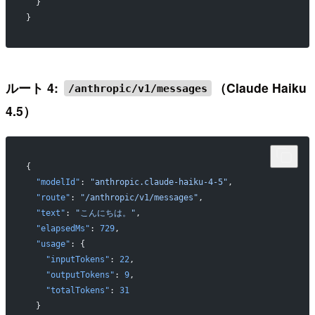
  }
}
ルート 4:
（Claude Haiku
/anthropic/v1/messages
4.5）
{
  "modelId"
: 
"anthropic.claude-haiku-4-5"
,
  "route"
: 
"/anthropic/v1/messages"
,
  "text"
: 
"こんにちは。"
,
  "elapsedMs"
: 
729
,
  "usage"
: {
    "inputTokens"
: 
22
,
    "outputTokens"
: 
9
,
    "totalTokens"
: 
31
  }