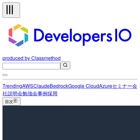
produced by Classmethod
Trending
AWS
Claude
Bedrock
Google Cloud
Azure
セミナー
会
社説明会
勉強会
事例
採用
目次