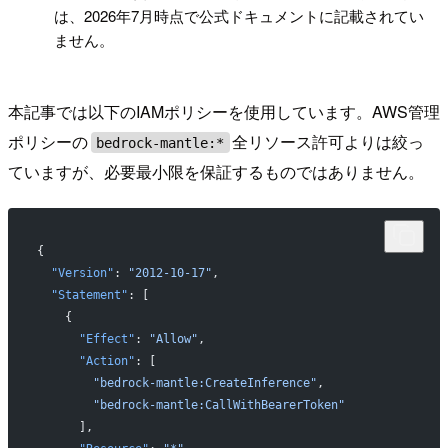
は、2026年7月時点で公式ドキュメントに記載されてい
ません。
本記事では以下のIAMポリシーを使用しています。AWS管理
ポリシーの
全リソース許可よりは絞っ
bedrock-mantle:*
ていますが、必要最小限を保証するものではありません。
{
  "Version"
: 
"2012-10-17"
,
  "Statement"
: [
    {
      "Effect"
: 
"Allow"
,
      "Action"
: [
        "bedrock-mantle:CreateInference"
,
        "bedrock-mantle:CallWithBearerToken"
      ],