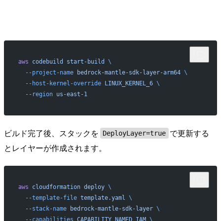
aws
 codebuild
 start-build
 \
  --project-name
 bedrock-mantle-sdk-layer-arm64
 \
  --host-kernel-override
 LINUX_KERNEL_6
 \
  --region
 us-east-1
ビルド完了後、スタックを
で更新する
DeployLayer=true
とレイヤーが作成されます。
aws
 cloudformation
 deploy
 \
  --template-file
 template.yaml
 \
  --stack-name
 bedrock-mantle-sdk-layer
 \
  --capabilities
 CAPABILITY_NAMED_IAM
 \