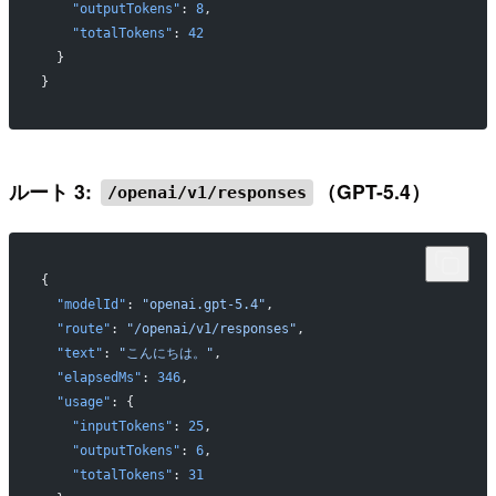
    "outputTokens"
: 
8
,
    "totalTokens"
: 
42
  }
}
ルート 3:
（GPT-5.4）
/openai/v1/responses
{
  "modelId"
: 
"openai.gpt-5.4"
,
  "route"
: 
"/openai/v1/responses"
,
  "text"
: 
"こんにちは。"
,
  "elapsedMs"
: 
346
,
  "usage"
: {
    "inputTokens"
: 
25
,
    "outputTokens"
: 
6
,
    "totalTokens"
: 
31