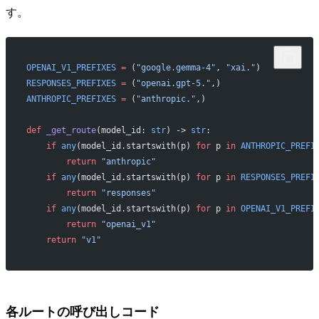
す。
OPENAI_V1_PREFIXES
 =
 (
"google.gemma-4"
, 
"xai."
)
RESPONSES_PREFIXES
 =
 (
"openai.gpt-5."
,)
ANTHROPIC_PREFIXES
 =
 (
"anthropic."
,)
def
 _get_route
(model_id: 
str
) -> 
str
:
    if
 any
(model_id.startswith(p) 
for
 p 
in
 ANTHROPIC_PREFI
        return
 "anthropic"
    if
 any
(model_id.startswith(p) 
for
 p 
in
 RESPONSES_PREFI
        return
 "responses"
    if
 any
(model_id.startswith(p) 
for
 p 
in
 OPENAI_V1_PREFI
        return
 "openai_v1"
    return
 "v1"
各ルートの呼び出しコード