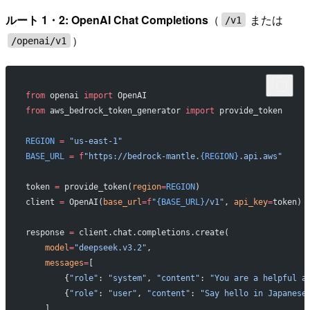
ルート 1・2: OpenAI Chat Completions
（
または
/v1
）
/openai/v1
from
 openai 
import
 OpenAI
from
 aws_bedrock_token_generator 
import
 provide_token
REGION
 =
 "us-east-1"
BASE_URL
 =
 f
"https://bedrock-mantle.
{REGION}
.api.aws"
token 
=
 provide_token(
region
=
REGION
)
client 
=
 OpenAI(
base_url
=
f
"
{BASE_URL}
/v1"
, 
api_key
=
token)
response 
=
 client.chat.completions.create(
    model
=
"deepseek.v3.2"
,
    messages
=
[
        {
"role"
: 
"system"
, 
"content"
: 
"You are a helpful a
        {
"role"
: 
"user"
, 
"content"
: 
"Say hello in Japanese
    ],