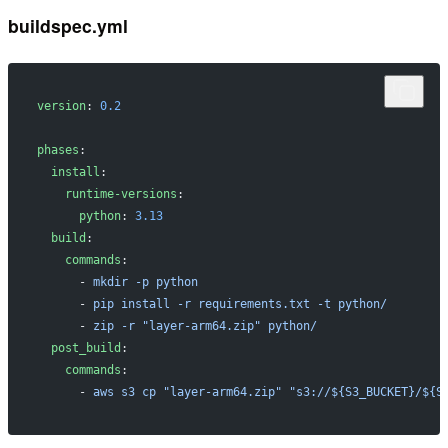
buildspec.yml
version
: 
0.2
phases
:
  install
:
    runtime-versions
:
      python
: 
3.13
  build
:
    commands
:
      - 
mkdir -p python
      - 
pip install -r requirements.txt -t python/
      - 
zip -r "layer-arm64.zip" python/
  post_build
:
    commands
:
      - 
aws s3 cp "layer-arm64.zip" "s3://${S3_BUCKET}/${S