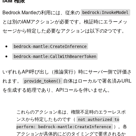
IAM 権限
Bedrock Mantleの利用には、従来の
bedrock:InvokeModel
とは別のIAMアクションが必要です。検証時にエラーメッ
セージから特定した必要なアクションは以下の2つです。
bedrock-mantle:CreateInference
bedrock-mantle:CallWithBearerToken
いずれもAPI呼び出し（推論実行）時にサーバー側で評価さ
れます。
自体はローカルで署名済みURL
provide_token()
を生成する処理であり、APIコールを伴いません。
!
これらのアクション名は、権限不足時のエラーレスポ
ンスから特定したものです（
not authorized to
）。各
perform: bedrock-mantle:CreateInference
アクションが具体的にどのタイミングで要求されるか