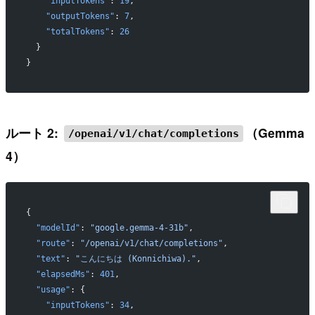
    "inputTokens"
: 
19
,
    "outputTokens"
: 
7
,
    "totalTokens"
: 
26
  }
}
ルート 2:
（Gemma
/openai/v1/chat/completions
4）
{
  "modelId"
: 
"google.gemma-4-31b"
,
  "route"
: 
"/openai/v1/chat/completions"
,
  "text"
: 
"こんにちは (Konnichiwa)."
,
  "elapsedMs"
: 
401
,
  "usage"
: {
    "inputTokens"
: 
34
,