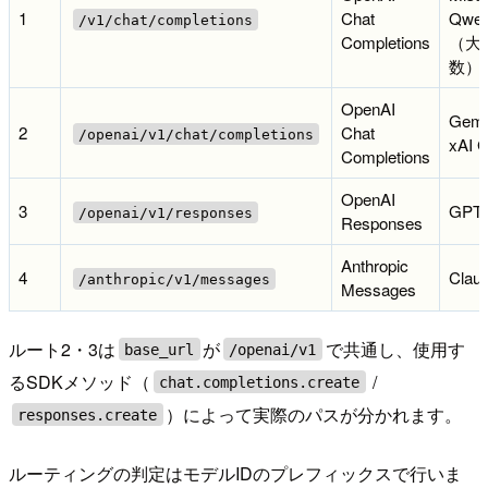
1
Chat
Qwe
/v1/chat/completions
Completions
（大
数）
OpenAI
Gemm
2
Chat
/openai/v1/chat/completions
xAI 
Completions
OpenAI
3
GPT-
/openai/v1/responses
Responses
Anthropic
4
Clau
/anthropic/v1/messages
Messages
ルート2・3は
が
で共通し、使用す
base_url
/openai/v1
るSDKメソッド（
/
chat.completions.create
）によって実際のパスが分かれます。
responses.create
ルーティングの判定はモデルIDのプレフィックスで行いま