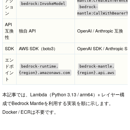
アク
mantle:CreateInference
bedrock:InvokeModel
ショ
bedrock-
ン
mantle:CallWithBearerT
API
互換
独自 API
OpenAI / Anthropic 互換
性
SDK
AWS SDK（boto3）
OpenAI SDK / Anthropic S
エン
ドポ
bedrock-runtime.
bedrock-mantle.
イン
{region}.amazonaws.com
{region}.api.aws
ト
本記事では、Lambda（Python 3.13 / arm64）+ レイヤー構
成でBedrock Mantleを利用する実装を順に示します。
Docker / ECRは不要です。