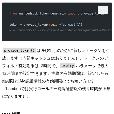
from
 aws_bedrock_token_generator 
import
 provide_token
token 
=
 provide_token(
region
=
"us-east-1"
)
# → "bedrock-api-key-<base64-encoded-presigned-url>&Versio
は呼び出しのたびに新しいトークンを生
provide_token()
成します（内部キャッシュはありません）。トークンのデ
フォルト有効期限は12時間で、
パラメータで最大
expiry
12時間まで設定できます。実際の有効期間は、設定した有
効期限とIAM認証情報の有効期限のうち短い方です
（Lambdaでは実行ロールの一時認証情報の残り時間が上限
になります）。