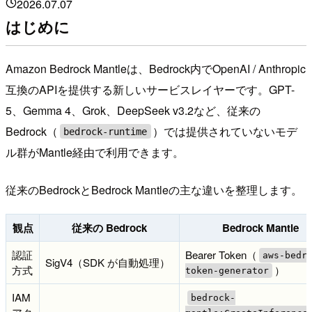
2026.07.07
はじめに
Amazon Bedrock Mantleは、Bedrock内でOpenAI / Anthropic
互換のAPIを提供する新しいサービスレイヤーです。GPT-
5、Gemma 4、Grok、DeepSeek v3.2など、従来の
Bedrock（
）では提供されていないモデ
bedrock-runtime
ル群がMantle経由で利用できます。
従来のBedrockとBedrock Mantleの主な違いを整理します。
観点
従来の Bedrock
Bedrock Mantle
認証
Bearer Token（
aws-bedr
SigV4（SDK が自動処理）
方式
）
token-generator
IAM
bedrock-