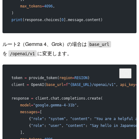
    max_tokens
=
4096
,
)
print
(response.choices[
0
].message.content)
ルート2（Gemma 4、Grok）の場合は
base_url
を
に変更します。
/openai/v1
token 
=
 provide_token(
region
=
REGION
)
client 
=
 OpenAI(
base_url
=
f
"
{BASE_URL}
/openai/v1"
, 
api_key
=
response 
=
 client.chat.completions.create(
    model
=
"google.gemma-4-31b"
,
    messages
=
[
        {
"role"
: 
"system"
, 
"content"
: 
"You are a helpful a
        {
"role"
: 
"user"
, 
"content"
: 
"Say hello in Japanese
    ],