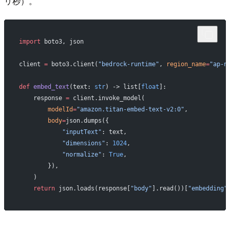
リ秒）。
import
 boto3, json
client 
=
 boto3.client(
"bedrock-runtime"
, 
region_name
=
"ap-n
def
 embed_text
(text: 
str
) -> list[
float
]:
    response 
=
 client.invoke_model(
        modelId
=
"amazon.titan-embed-text-v2:0"
,
        body
=
json.dumps({
            "inputText"
: text,
            "dimensions"
: 
1024
,
            "normalize"
: 
True
,
        }),
    )
    return
 json.loads(response[
"body"
].read())[
"embedding"