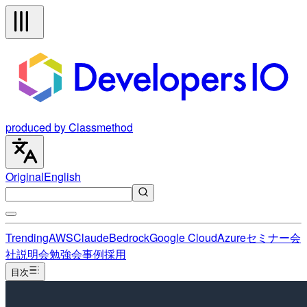
produced by Classmethod
Original
English
Trending
AWS
Claude
Bedrock
Google Cloud
Azure
セミナー
会
社説明会
勉強会
事例
採用
目次