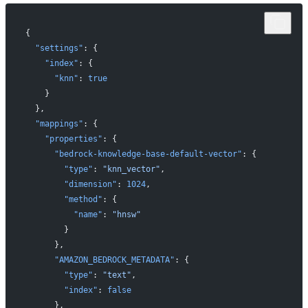
{
  "settings"
: {
    "index"
: {
      "knn"
: 
true
    }
  },
  "mappings"
: {
    "properties"
: {
      "bedrock-knowledge-base-default-vector"
: {
        "type"
: 
"knn_vector"
,
        "dimension"
: 
1024
,
        "method"
: {
          "name"
: 
"hnsw"
        }
      },
      "AMAZON_BEDROCK_METADATA"
: {
        "type"
: 
"text"
,
        "index"
: 
false
      },