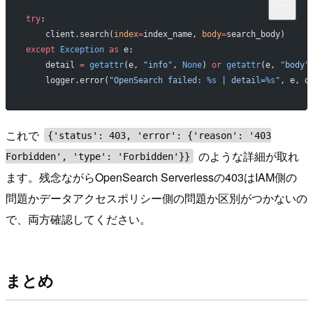
try
:
    client.search(
index
=
index_name, 
body
=
search_body)
except
 Exception
 as
 e:
    detail 
=
 getattr
(e, 
"info"
, 
None
) 
or
 getattr
(e, 
"body"
    logger.error(
"OpenSearch failed: 
%s
 | detail=
%s
"
, e, d
これで
{'status': 403, 'error': {'reason': '403
のような詳細が取れ
Forbidden', 'type': 'Forbidden'}}
ます。残念ながらOpenSearch Serverlessの403はIAM側の
問題かデータアクセスポリシー側の問題か区別がつかないの
で、両方確認してください。
まとめ