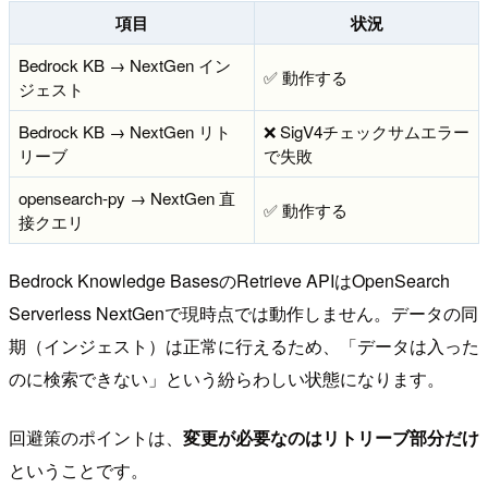
項目
状況
Bedrock KB → NextGen イン
✅ 動作する
ジェスト
Bedrock KB → NextGen リト
❌ SigV4チェックサムエラー
リーブ
で失敗
opensearch-py → NextGen 直
✅ 動作する
接クエリ
Bedrock Knowledge BasesのRetrieve APIはOpenSearch
Serverless NextGenで現時点では動作しません。データの同
期（インジェスト）は正常に行えるため、「データは入った
のに検索できない」という紛らわしい状態になります。
回避策のポイントは、
変更が必要なのはリトリーブ部分だけ
ということです。