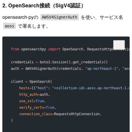
2. OpenSearch接続（SigV4認証）
opensearch-pyの
を使い、サービス名
AWSV4SignerAuth
で署名します。
aoss
from
 opensearchpy 
import
 OpenSearch, RequestsHttpConnectio
credentials 
=
 boto3.Session().get_credentials()
auth 
=
 AWSV4SignerAuth(credentials, 
"ap-northeast-1"
, 
"aos
client 
=
 OpenSearch(
    hosts
=
[{
"host"
: 
"<collection-id>.aoss.ap-northeast-1.o
    http_auth
=
auth,
    use_ssl
=
True
,
    verify_certs
=
True
,
    connection_class
=
RequestsHttpConnection,
)