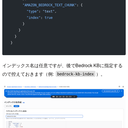
      "AMAZON_BEDROCK_TEXT_CHUNK"
: {
        "type"
: 
"text"
,
        "index"
: 
true
      }
    }
  }
}
インデックス名は任意ですが、後でBedrock KBに指定する
ので控えておきます（例:
）。
bedrock-kb-index