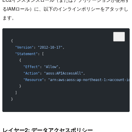
るIAMロール）に、以下のインラインポリシーをアタッチし
ます。
{
  "Version"
: 
"2012-10-17"
,
  "Statement"
: [
    {
      "Effect"
: 
"Allow"
,
      "Action"
: 
"aoss:APIAccessAll"
,
      "Resource"
: 
"arn:aws:aoss:ap-northeast-1:<account-id
    }
  ]
}
レイヤー2: データアクセスポリシー