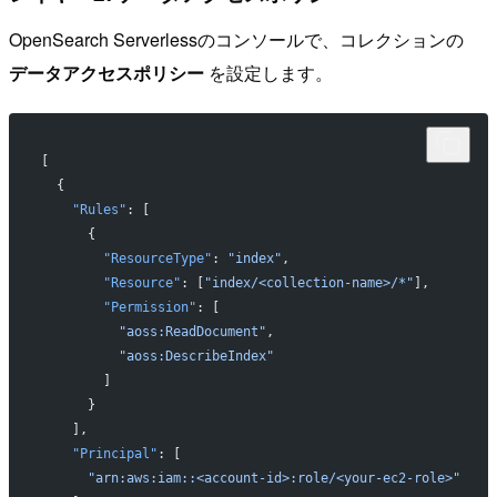
OpenSearch Serverlessのコンソールで、コレクションの
データアクセスポリシー
を設定します。
[
  {
    "Rules"
: [
      {
        "ResourceType"
: 
"index"
,
        "Resource"
: [
"index/<collection-name>/*"
],
        "Permission"
: [
          "aoss:ReadDocument"
,
          "aoss:DescribeIndex"
        ]
      }
    ],
    "Principal"
: [
      "arn:aws:iam::<account-id>:role/<your-ec2-role>"