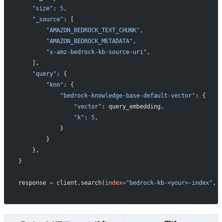
    "size"
: 
5
,
    "_source"
: [
        "AMAZON_BEDROCK_TEXT_CHUNK"
,
        "AMAZON_BEDROCK_METADATA"
,
        "x-amz-bedrock-kb-source-uri"
,
    ],
    "query"
: {
        "knn"
: {
            "bedrock-knowledge-base-default-vector"
: {
                "vector"
: query_embedding,
                "k"
: 
5
,
            }
        }
    },
}
response 
=
 client.search(
index
=
"bedrock-kb-<your>-index"
, 