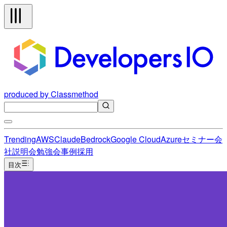
produced by Classmethod
Trending
AWS
Claude
Bedrock
Google Cloud
Azure
セミナー
会
社説明会
勉強会
事例
採用
目次