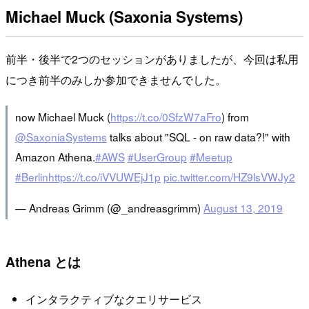
Michael Muck (Saxonia Systems)
前半・後半で2つのセッションがありましたが、今回は私用
につき前半のみしか参加できませんでした。
now Michael Muck (
https://t.co/0SfzW7aFro
) from
@SaxoniaSystems
talks about "SQL - on raw data?!" with
Amazon Athena.
#AWS
#UserGroup
#Meetup
#Berlin
https://t.co/iVVUWEjJ1p
pic.twitter.com/HZ9lsVWJy2
— Andreas Grimm (@_andreasgrimm)
August 13, 2019
Athena とは
インタラクティブなクエリサービス