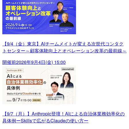
【9/4（金）東京】AIチームメイトが変える次世代コンタク
トセンター～顧客体験向上とオペレーション改革の最前線～
開催前
2026年9月4日(金) 15:00
【9/7（月）】Anthropic登壇！AIによる自治体業務効率化の
具体例ーSkillsで広がるClaudeの使い方ー