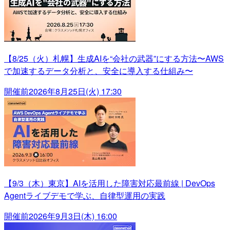
【8/25（火）札幌】生成AIを“会社の武器”にする方法〜AWS
で加速するデータ分析と、安全に導入する仕組み〜
開催前
2026年8月25日(火) 17:30
【9/3（木）東京】AIを活用した障害対応最前線 | DevOps
Agentライブデモで学ぶ、自律型運用の実践
開催前
2026年9月3日(木) 16:00