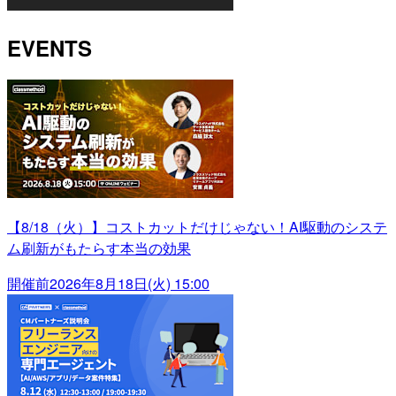
EVENTS
【8/18（火）】コストカットだけじゃない！AI駆動のシステ
ム刷新がもたらす本当の効果
開催前
2026年8月18日(火) 15:00