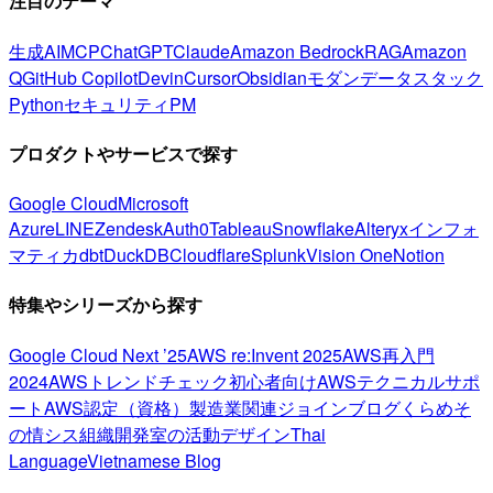
注目のテーマ
生成AI
MCP
ChatGPT
Claude
Amazon Bedrock
RAG
Amazon
Q
GitHub Copilot
Devin
Cursor
Obsidian
モダンデータスタック
Python
セキュリティ
PM
プロダクトやサービスで探す
Google Cloud
Microsoft
Azure
LINE
Zendesk
Auth0
Tableau
Snowflake
Alteryx
インフォ
マティカ
dbt
DuckDB
Cloudflare
Splunk
Vision One
Notion
特集やシリーズから探す
Google Cloud Next ’25
AWS re:Invent 2025
AWS再入門
2024
AWSトレンドチェック
初心者向け
AWSテクニカルサポ
ート
AWS認定（資格）
製造業関連
ジョインブログ
くらめそ
の情シス
組織開発室の活動
デザイン
Thai
Language
Vietnamese Blog