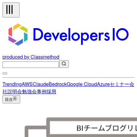
produced by Classmethod
Trending
AWS
Claude
Bedrock
Google Cloud
Azure
セミナー
会
社説明会
勉強会
事例
採用
目次