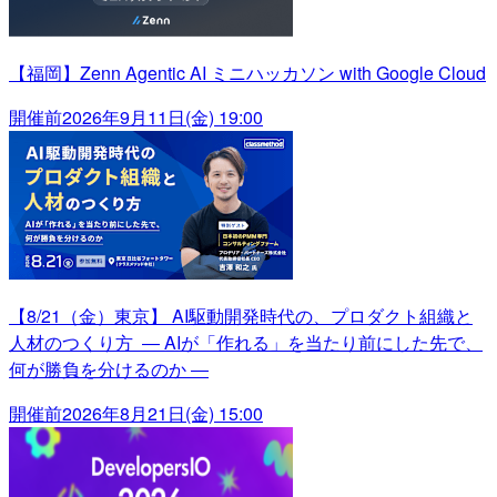
【福岡】Zenn Agentic AI ミニハッカソン with Google Cloud
開催前
2026年9月11日(金) 19:00
【8/21（金）東京】 AI駆動開発時代の、プロダクト組織と
人材のつくり方 ― AIが「作れる」を当たり前にした先で、
何が勝負を分けるのか ―
開催前
2026年8月21日(金) 15:00