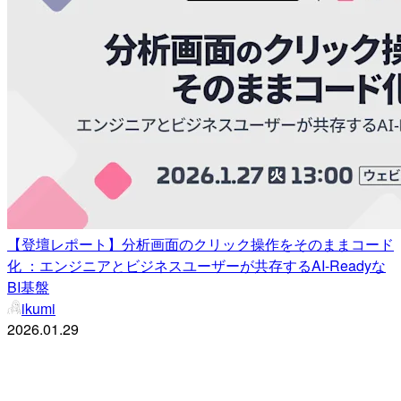
【登壇レポート】分析画面のクリック操作をそのままコード
化 ：エンジニアとビジネスユーザーが共存するAI-Readyな
BI基盤
ikumi
2026.01.29