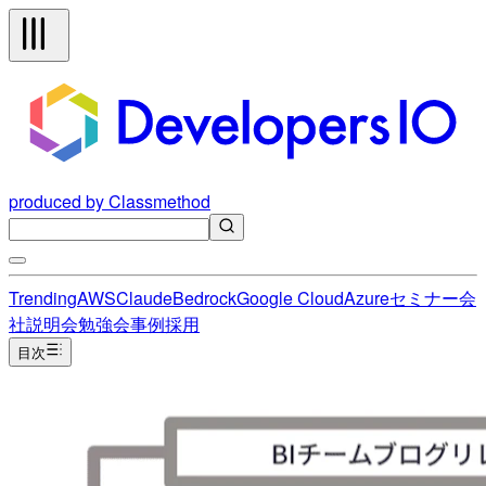
produced by Classmethod
Trending
AWS
Claude
Bedrock
Google Cloud
Azure
セミナー
会
社説明会
勉強会
事例
採用
目次