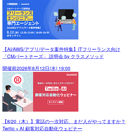
【AI/AWS/アプリ/データ案件特集】ITフリーランス向け
「CMパートナーズ」 説明会 by クラスメソッド
開催前
2026年8月12日(水) 19:00
【8/20（木）】電話の一次対応、まだ人がやってますか？
Twilio × AI 顧客対応自動化ウェビナー