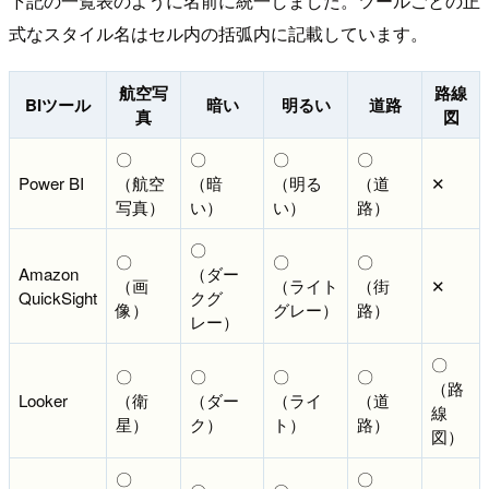
下記の一覧表のように名前に統一しました。ツールごとの正
式なスタイル名はセル内の括弧内に記載しています。
航空写
路線
BIツール
暗い
明るい
道路
真
図
〇
〇
〇
〇
Power BI
（航空
（暗
（明る
（道
✕
写真）
い）
い）
路）
〇
〇
〇
〇
Amazon
（ダー
（画
（ライト
（街
✕
QuickSight
クグ
像）
グレー）
路）
レー）
〇
〇
〇
〇
〇
（路
Looker
（衛
（ダー
（ライ
（道
線
星）
ク）
ト）
路）
図）
〇
〇