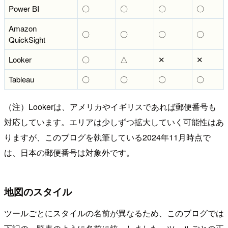
Power BI
〇
〇
〇
〇
Amazon
〇
〇
〇
〇
QuickSight
Looker
〇
△
✕
✕
Tableau
〇
〇
〇
〇
（注）Lookerは、アメリカやイギリスであれば郵便番号も
対応しています。エリアは少しずつ拡大していく可能性はあ
りますが、このブログを執筆している2024年11月時点で
は、日本の郵便番号は対象外です。
地図のスタイル
ツールごとにスタイルの名前が異なるため、このブログでは