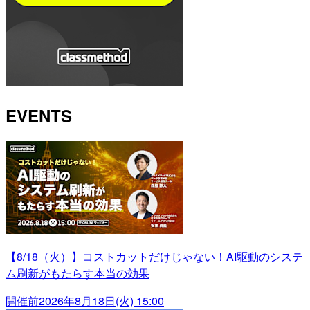
EVENTS
【8/18（火）】コストカットだけじゃない！AI駆動のシステ
ム刷新がもたらす本当の効果
開催前
2026年8月18日(火) 15:00