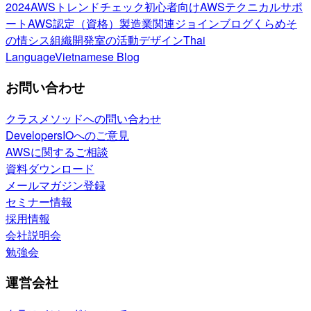
2024
AWSトレンドチェック
初心者向け
AWSテクニカルサポ
ート
AWS認定（資格）
製造業関連
ジョインブログ
くらめそ
の情シス
組織開発室の活動
デザイン
Thai
Language
Vietnamese Blog
お問い合わせ
クラスメソッドへの問い合わせ
DevelopersIOへのご意見
AWSに関するご相談
資料ダウンロード
メールマガジン登録
セミナー情報
採用情報
会社説明会
勉強会
運営会社