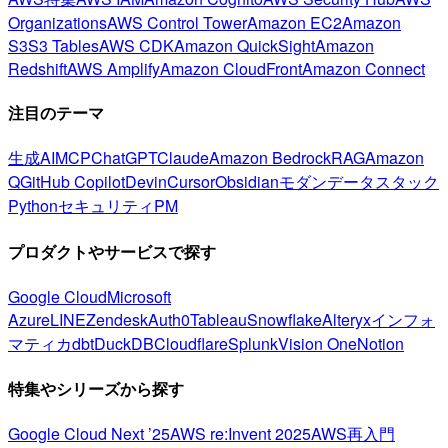
Organizations
AWS Control Tower
Amazon EC2
Amazon
S3
S3 Tables
AWS CDK
Amazon QuickSight
Amazon
Redshift
AWS Amplify
Amazon CloudFront
Amazon Connect
注目のテーマ
生成AI
MCP
ChatGPT
Claude
Amazon Bedrock
RAG
Amazon
Q
GitHub Copilot
Devin
Cursor
Obsidian
モダンデータスタック
Python
セキュリティ
PM
プロダクトやサービスで探す
Google Cloud
Microsoft
Azure
LINE
Zendesk
Auth0
Tableau
Snowflake
Alteryx
インフォ
マティカ
dbt
DuckDB
Cloudflare
Splunk
Vision One
Notion
特集やシリーズから探す
Google Cloud Next ’25
AWS re:Invent 2025
AWS再入門