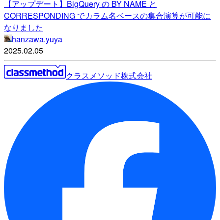
【アップデート】BigQuery の BY NAME と
CORRESPONDING でカラム名ベースの集合演算が可能に
なりました
hanzawa.yuya
2025.02.05
クラスメソッド株式会社