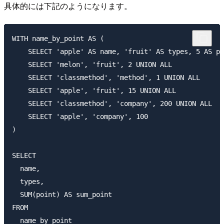
具体的には下記のようになります。
WITH name_by_point AS (

    SELECT 'apple' AS name, 'fruit' AS types, 5 AS po
    SELECT 'melon', 'fruit', 2 UNION ALL

    SELECT 'classmethod', 'method', 1 UNION ALL

    SELECT 'apple', 'fruit', 15 UNION ALL

    SELECT 'classmethod', 'company', 200 UNION ALL

    SELECT 'apple', 'company', 100

)

SELECT

  name,

  types,

  SUM(point) AS sum_point

FROM 

  name_by_point
