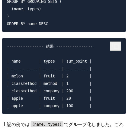
GROUP BY GROUPING SETS (

  (name, types)

)

---------------- 結果 ----------------

| name        | types   | sum_point |

|-------------|---------|-----------|

| melon       | fruit   | 2         |

| classmethod | method  | 1         |

| classmethod | company | 200       |

| apple       | fruit   | 20        |

上記の例では
でグループ化しました。これ
(name, types)