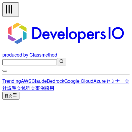
produced by Classmethod
Trending
AWS
Claude
Bedrock
Google Cloud
Azure
セミナー
会
社説明会
勉強会
事例
採用
目次