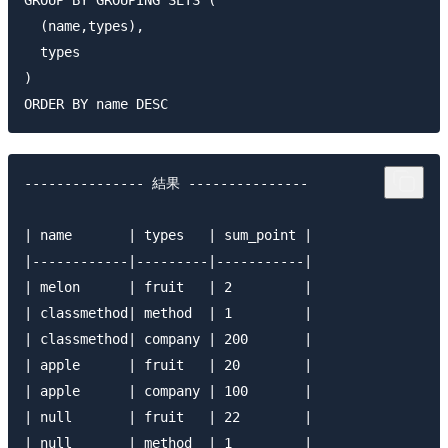
  (name,types),

  types

)

--------------- 結果 ---------------

| name       | types   | sum_point |

|------------|---------|-----------|

| melon      | fruit   | 2         |

| classmethod| method  | 1         |

| classmethod| company | 200       |

| apple      | fruit   | 20        |

| apple      | company | 100       |

| null       | fruit   | 22        |

| null       | method  | 1         |
