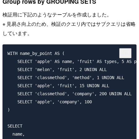
Group rows by GROUPING SETS
検証用に下記のようなテーブルを作成しました。
※ 見易さ向上のため、検証のクエリ内ではサブクエリは省略
しています。
WITH name_by_point AS (

    SELECT 'apple' AS name, 'fruit' AS types, 5 AS po
    SELECT 'melon', 'fruit', 2 UNION ALL

    SELECT 'classmethod', 'method', 1 UNION ALL

    SELECT 'apple', 'fruit', 15 UNION ALL

    SELECT 'classmethod', 'company', 200 UNION ALL

    SELECT 'apple', 'company', 100

)

SELECT

  name,
