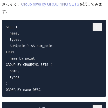
さっそく、
Group rows by GROUPING SETS
を試してみま
す。
SELECT

  name,

  types,

  SUM(point) AS sum_point

FROM

  name_by_point

GROUP BY GROUPING SETS (

  name,

  types

)
