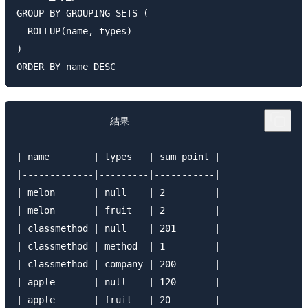
GROUP BY GROUPING SETS (

  ROLLUP(name, types)

)

---------------- 結果 ----------------

| name        | types   | sum_point |

|-------------|---------|-----------|

| melon       | null    | 2         |

| melon       | fruit   | 2         |

| classmethod | null    | 201       |

| classmethod | method  | 1         |

| classmethod | company | 200       |

| apple       | null    | 120       |

| apple       | fruit   | 20        |
