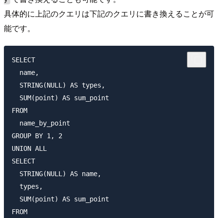
具体的に上記のクエリは下記のクエリに書き換えることが可
能です。
SELECT

  name,

  STRING(NULL) AS types,

  SUM(point) AS sum_point

FROM 

  name_by_point

GROUP BY 1, 2

UNION ALL

SELECT

  STRING(NULL) AS name,

  types,

  SUM(point) AS sum_point

FROM 
