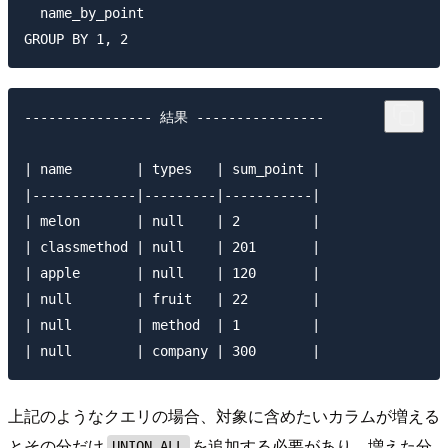
  name_by_point

---------------- 結果 ----------------

| name        | types   | sum_point |

|-------------|---------|-----------|

| melon       | null    | 2         |

| classmethod | null    | 201       |

| apple       | null    | 120       |

| null        | fruit   | 22        |

| null        | method  | 1         |

上記のようなクエリの場合、対象に含めたいカラムが増える
とその分だけ
を追加する必要があり、増えた分
UNION ALL