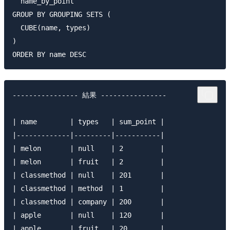
  name_by_point

GROUP BY GROUPING SETS (

  CUBE(name, types)

)

---------------- 結果 ----------------

| name        | types   | sum_point |

|-------------|---------|-----------|

| melon       | null    | 2         |

| melon       | fruit   | 2         |

| classmethod | null    | 201       |

| classmethod | method  | 1         |

| classmethod | company | 200       |

| apple       | null    | 120       |

| apple       | fruit   | 20        |
