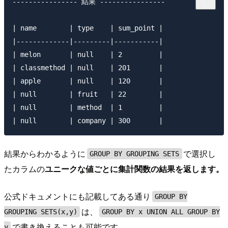
---------------- 結果 ----------------

| name        | type    | sum_point |

|-------------|---------|-----------|

| melon       | null    | 2         |

| classmethod | null    | 201       |

| apple       | null    | 120       |

| null        | fruit   | 22        |

| null        | method  | 1         |

結果からわかるように
で選択し
GROUP BY GROUPING SETS
たカラムの
ユニークな値ごとに集計関数の結果を返します。
公式ドキュメントにも記載してある通り
GROUP BY
は、
GROUPING SETS(x,y)
GROUP BY x UNION ALL GROUP BY
で書き換えることも可能です。
y