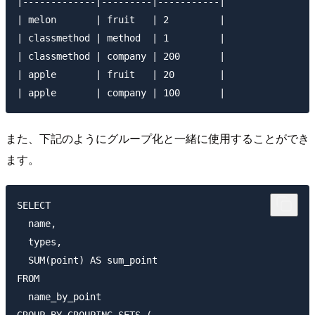
|-------------|---------|-----------|

| melon       | fruit   | 2         |

| classmethod | method  | 1         |

| classmethod | company | 200       |

| apple       | fruit   | 20        |

また、下記のようにグループ化と一緒に使用することができ
ます。
SELECT

  name,

  types,

  SUM(point) AS sum_point

FROM 

  name_by_point

GROUP BY GROUPING SETS (
