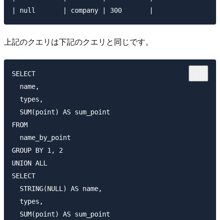
上記のクエリは下記のクエリと同じです。
SELECT

  name,

  types,

  SUM(point) AS sum_point

FROM 

  name_by_point

GROUP BY 1, 2

UNION ALL

SELECT

  STRING(NULL) AS name,

  types,

  SUM(point) AS sum_point
