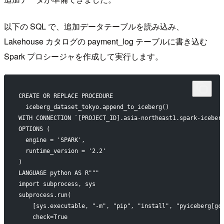
以下の SQL で、追加データテーブルを読み込み、
Lakehouse カタログの payment_log テーブルに書き込む
Spark プロシージャを作成して実行します。
CREATE OR REPLACE PROCEDURE
  iceberg_dataset_tokyo.append_to_iceberg()
WITH CONNECTION `[PROJECT_ID].asia-northeast1.spark-iceber
OPTIONS (
  engine = 'SPARK',
  runtime_version = '2.2'
)
LANGUAGE python AS R"""
import subprocess, sys
subprocess.run(
    [sys.executable, "-m", "pip", "install", "pyiceberg[gc
    check=True