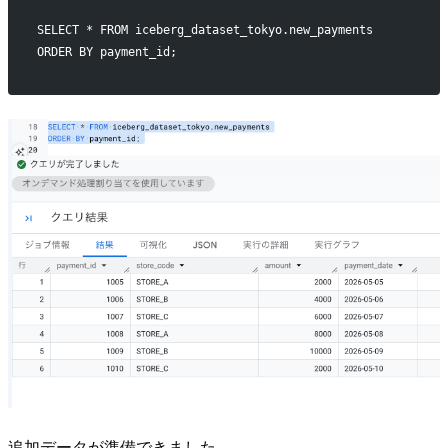
SELECT * FROM iceberg_dataset_tokyo.new_payments
ORDER BY payment_id;
追加データが準備できました。