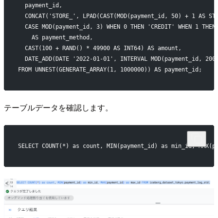
  payment_id,
  CONCAT('STORE_', LPAD(CAST(MOD(payment_id, 50) + 1 AS ST
  CASE MOD(payment_id, 3) WHEN 0 THEN 'CREDIT' WHEN 1 THEN
    AS payment_method,
  CAST(100 + RAND() * 49900 AS INT64) AS amount,
  DATE_ADD(DATE '2022-01-01', INTERVAL MOD(payment_id, 200
FROM UNNEST(GENERATE_ARRAY(1, 1000000)) AS payment_id;
テーブルデータを確認します。
SELECT COUNT(*) as count, MIN(payment_id) as min_id, MAX(p