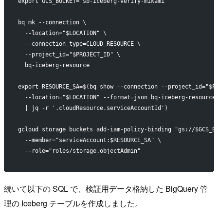
export GCS_BUCKET="sb-iceberg-verify-mikami"
bq mk --connection \
  --location="$LOCATION" \
  --connection_type=CLOUD_RESOURCE \
  --project_id="$PROJECT_ID" \
  bq-iceberg-resource
export RESOURCE_SA=$(bq show --connection --project_id="$P
  --location="$LOCATION" --format=json bq-iceberg-resource
  | jq -r '.cloudResource.serviceAccountId')
gcloud storage buckets add-iam-policy-binding "gs://$GCS_B
  --member="serviceAccount:$RESOURCE_SA" \
  --role="roles/storage.objectAdmin"
続いて以下の SQL で、検証用データ格納した BigQuery 管
理の Iceberg テーブルを作成しました。