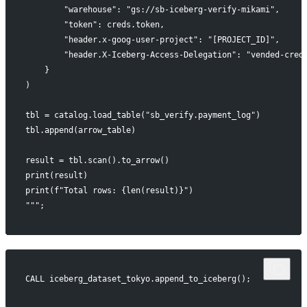
        "warehouse": "gs://sb-iceberg-verify-mikami",
        "token": creds.token,
        "header.x-goog-user-project": "[PROJECT_ID]",
        "header.X-Iceberg-Access-Delegation": "vended-cred
    }
)
tbl = catalog.load_table("sb_verify.payment_log")
tbl.append(arrow_table)
result = tbl.scan().to_arrow()
print(result)
print(f"Total rows: {len(result)}")
""";
CALL iceberg_dataset_tokyo.append_to_iceberg();