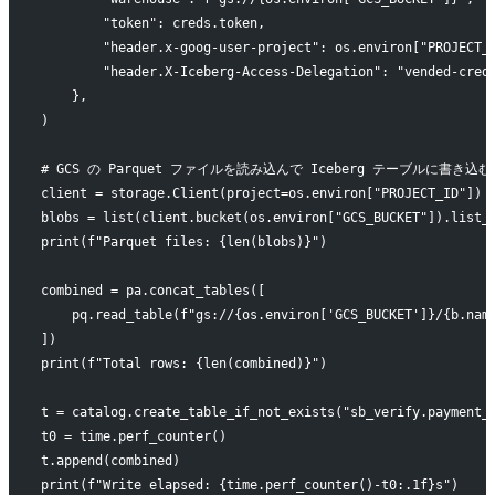
        "token": creds.token,
        "header.x-goog-user-project": os.environ["PROJECT_
        "header.X-Iceberg-Access-Delegation": "vended-cred
    },
)
# GCS の Parquet ファイルを読み込んで Iceberg テーブルに書き込む
client = storage.Client(project=os.environ["PROJECT_ID"])
blobs = list(client.bucket(os.environ["GCS_BUCKET"]).list_
print(f"Parquet files: {len(blobs)}")
combined = pa.concat_tables([
    pq.read_table(f"gs://{os.environ['GCS_BUCKET']}/{b.nam
])
print(f"Total rows: {len(combined)}")
t = catalog.create_table_if_not_exists("sb_verify.payment_
t0 = time.perf_counter()
t.append(combined)
print(f"Write elapsed: {time.perf_counter()-t0:.1f}s")