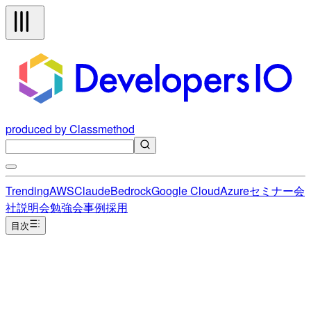
produced by Classmethod
Trending
AWS
Claude
Bedrock
Google Cloud
Azure
セミナー
会
社説明会
勉強会
事例
採用
目次