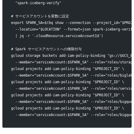
  "spark-iceberg-verify"
# サービスアカウントを変数に設定
export SPARK_SA=$(bq show --connection --project_id="$PROJ
  --location="$LOCATION" --format=json spark-iceberg-verif
  | jq -r '.cloudResource.serviceAccountId')
# Spark サービスアカウントへの権限付与
gcloud storage buckets add-iam-policy-binding "gs://$GCS_B
  --member="serviceAccount:$SPARK_SA" --role="roles/storag
gcloud projects add-iam-policy-binding "$PROJECT_ID" \
  --member="serviceAccount:$SPARK_SA" --role="roles/biglak
gcloud projects add-iam-policy-binding "$PROJECT_ID" \
  --member="serviceAccount:$SPARK_SA" --role="roles/servic
gcloud projects add-iam-policy-binding "$PROJECT_ID" \
  --member="serviceAccount:$SPARK_SA" --role="roles/bigque
gcloud projects add-iam-policy-binding "$PROJECT_ID" \
  --member="serviceAccount:$SPARK_SA" --role="roles/bigque