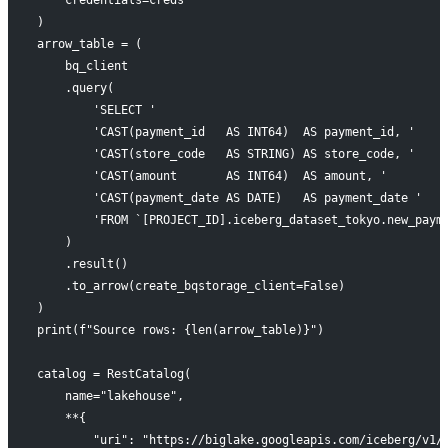
)
arrow_table = (
    bq_client
    .query(
        'SELECT '
        'CAST(payment_id   AS INT64)  AS payment_id, '
        'CAST(store_code   AS STRING) AS store_code, '
        'CAST(amount       AS INT64)  AS amount, '
        'CAST(payment_date AS DATE)   AS payment_date '
        'FROM `[PROJECT_ID].iceberg_dataset_tokyo.new_paym
    )
    .result()
    .to_arrow(create_bqstorage_client=False)
)
print(f"Source rows: {len(arrow_table)}")
catalog = RestCatalog(
    name="lakehouse",
    **{
        "uri": "https://biglake.googleapis.com/iceberg/v1/