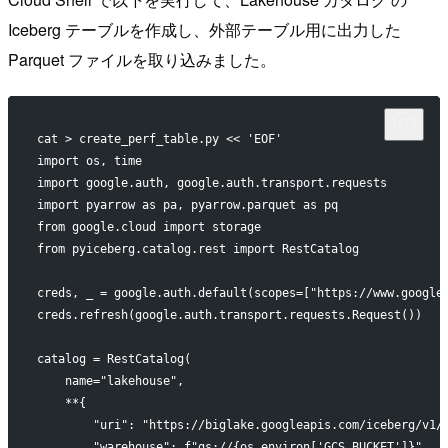
Iceberg テーブルを作成し、外部テーブル用に出力した
Parquet ファイルを取り込みました。
cat > create_perf_table.py << 'EOF'
import os, time
import google.auth, google.auth.transport.requests
import pyarrow as pa, pyarrow.parquet as pq
from google.cloud import storage
from pyiceberg.catalog.rest import RestCatalog
creds, _ = google.auth.default(scopes=["https://www.google
creds.refresh(google.auth.transport.requests.Request())
catalog = RestCatalog(
    name="lakehouse",
    **{
        "uri": "https://biglake.googleapis.com/iceberg/v1/
        "warehouse": f"gs://{os.environ['GCS_BUCKET']}",