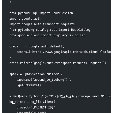
)
from pyspark.sql import SparkSession
import google.auth
import google.auth.transport.requests
from pyiceberg.catalog.rest import RestCatalog
from google.cloud import bigquery as bq_lib
creds, _ = google.auth.default(
    scopes=["https://www.googleapis.com/auth/cloud-platfor
)
creds.refresh(google.auth.transport.requests.Request())
spark = SparkSession.builder \
    .appName("append_to_iceberg") \
    .getOrCreate()
# BigQuery Python クライアントで読み込み（Storage Read API 
bq_client = bq_lib.Client(
    project="[PROJECT_ID]",
    credentials=creds