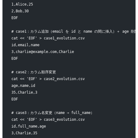
1,Alice,25
2,Bob,30
EOF
# case1：カラム追加（email を id と name の間に挿入）＋ age 削
cat << 'EOF' > case1_evolution.csv
id,email,name
3,charlie@example.com,Charlie
EOF
# case2：カラム順序変更
cat << 'EOF' > case2_evolution.csv
age,name,id
35,Charlie,3
EOF
# case3：カラム名変更（name → full_name）
cat << 'EOF' > case3_evolution.csv
id,full_name,age
3,Charlie,35