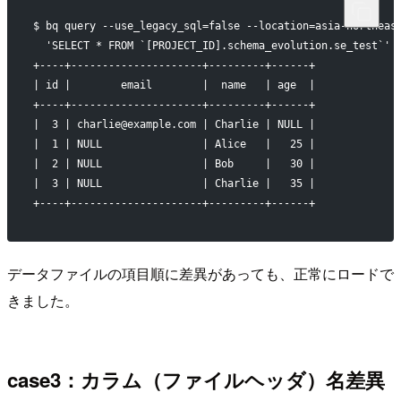
$ bq query --use_legacy_sql=false --location=asia-northeas
  'SELECT * FROM `[PROJECT_ID].schema_evolution.se_test`'
+----+---------------------+---------+------+
| id |        email        |  name   | age  |
+----+---------------------+---------+------+
|  3 | charlie@example.com | Charlie | NULL |
|  1 | NULL                | Alice   |   25 |
|  2 | NULL                | Bob     |   30 |
|  3 | NULL                | Charlie |   35 |
+----+---------------------+---------+------+
データファイルの項目順に差異があっても、正常にロードで
きました。
case3：カラム（ファイルヘッダ）名差異