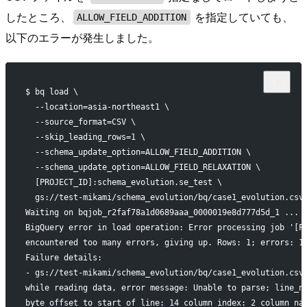
したところ、
を指定していても、
ALLOW_FIELD_ADDITION
以下のエラーが発生しました。
$ bq load \
  --location=asia-northeast1 \
  --source_format=CSV \
  --skip_leading_rows=1 \
  --schema_update_option=ALLOW_FIELD_ADDITION \
  --schema_update_option=ALLOW_FIELD_RELAXATION \
  [PROJECT_ID]:schema_evolution.se_test \
  gs://test-mikami/schema_evolution/bq/case1_evolution.csv
Waiting on bqjob_r2faf78a1d0689aaa_0000019e8d777d5d_1 ... 
BigQuery error in load operation: Error processing job '[P
encountered too many errors, giving up. Rows: 1; errors: 1
Failure details:
- gs://test-mikami/schema_evolution/bq/case1_evolution.csv
while reading data, error message: Unable to parse; line_n
byte_offset_to_start_of_line: 14 column_index: 2 column_na