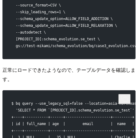
  --source_format=CSV \
  --skip_leading_rows=1 \
  --schema_update_option=ALLOW_FIELD_ADDITION \
  --schema_update_option=ALLOW_FIELD_RELAXATION \
  --autodetect \
  [PROJECT_ID]:schema_evolution.se_test \
  gs://test-mikami/schema_evolution/bq/case3_evolution.csv
正常にロードできたようなので、テーブルデータを確認しま
す。
$ bq query --use_legacy_sql=false --location=asia-northeas
  'SELECT * FROM `[PROJECT_ID].schema_evolution.se_test`'
+----+-----------+------+---------------------+---------+
| id | full_name | age  |        email        |  name   |
+----+-----------+------+---------------------+---------+
|  3 | NULL      |   35 | NULL                | Charlie |