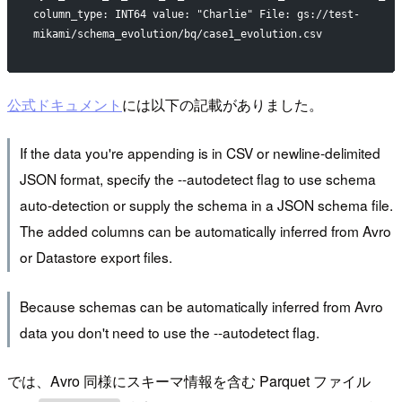
column_type: INT64 value: "Charlie" File: gs://test-
mikami/schema_evolution/bq/case1_evolution.csv
公式ドキュメント
には以下の記載がありました。
If the data you're appending is in CSV or newline-delimited
JSON format, specify the --autodetect flag to use schema
auto-detection or supply the schema in a JSON schema file.
The added columns can be automatically inferred from Avro
or Datastore export files.
Because schemas can be automatically inferred from Avro
data you don't need to use the --autodetect flag.
では、Avro 同様にスキーマ情報を含む Parquet ファイル