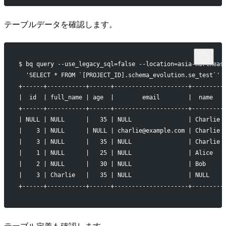
テーブルデータを確認します。
$ bq query --use_legacy_sql=false --location=asia-northeas
  'SELECT * FROM `[PROJECT_ID].schema_evolution.se_test`'
+------+-----------+------+---------------------+---------
|  id  | full_name | age  |        email        |  name   
+------+-----------+------+---------------------+---------
| NULL | NULL      |   35 | NULL                | Charlie 
|    3 | NULL      | NULL | charlie@example.com | Charlie 
|    3 | NULL      |   35 | NULL                | Charlie 
|    1 | NULL      |   25 | NULL                | Alice   
|    2 | NULL      |   30 | NULL                | Bob     
|    3 | Charlie   |   35 | NULL                | NULL    
+------+-----------+------+---------------------+---------
テーブル定義も確認します。