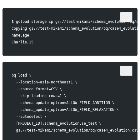
$ gcloud storage cp gs://test-mikami/schema_evolution/bq/c
Copying gs://test-mikami/schema_evolution/bq/case4_evoluti
name,age
Charlie,35
bq load \
  --location=asia-northeast1 \
  --source_format=CSV \
  --skip_leading_rows=1 \
  --schema_update_option=ALLOW_FIELD_ADDITION \
  --schema_update_option=ALLOW_FIELD_RELAXATION \
  --autodetect \
  [PROJECT_ID]:schema_evolution.se_test \
  gs://test-mikami/schema_evolution/bq/case4_evolution.csv