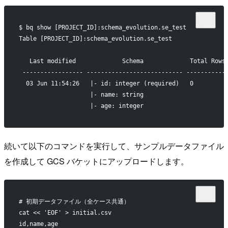
$ bq show [PROJECT_ID]:schema_evolution.se_test
Table [PROJECT_ID]:schema_evolution.se_test
   Last modified             Schema             Total Rows
 ----------------- --------------------------- -----------
  03 Jun 11:54:26   |- id: integer (required)   0         
                    |- name: string                       
                    |- age: integer                       
続いて以下のコマンドを実行して、サンプルデータファイル
を作成して GCS バケットにアップロードします。
# 初期データファイル（全ケース共通）
cat << 'EOF' > initial.csv
id,name,age