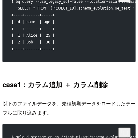
$ bq query --use_legacy_sql=false --location=asia-northeas
  'SELECT * FROM `[PROJECT_ID].schema_evolution.se_test`'
+----+-------+-----+
| id | name  | age |
+----+-------+-----+
|  1 | Alice |  25 |
|  2 | Bob   |  30 |
+----+-------+-----+
case1：カラム追加 ＋ カラム削除
以下のファイルデータを、先程初期データをロードしたテー
ブルに取り込みます。
$ gcloud storage cp gs://test-mikami/schema_evolution/bq/c