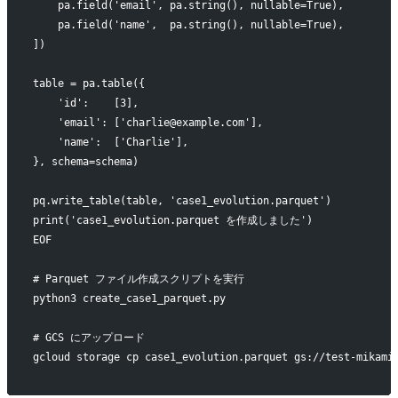
    pa.field('email', pa.string(), nullable=True),
    pa.field('name',  pa.string(), nullable=True),
])
table = pa.table({
    'id':    [3],
    'email': ['charlie@example.com'],
    'name':  ['Charlie'],
}, schema=schema)
pq.write_table(table, 'case1_evolution.parquet')
print('case1_evolution.parquet を作成しました')
EOF
# Parquet ファイル作成スクリプトを実行
python3 create_case1_parquet.py
# GCS にアップロード
gcloud storage cp case1_evolution.parquet gs://test-mikami