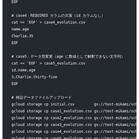
EOF
# case4：REQUIRED カラムの欠落（id カラムなし）
cat << 'EOF' > case4_evolution.csv
name,age
Charlie,35
EOF
# case5：データ型変更（age に数値として解釈できない文字列）
cat << 'EOF' > case5_evolution.csv
id,name,age
3,Charlie,thirty-five
EOF
# 検証データファイルアップロード
gcloud storage cp initial.csv         gs://test-mikami/sch
gcloud storage cp case1_evolution.csv gs://test-mikami/sch
gcloud storage cp case2_evolution.csv gs://test-mikami/sch
gcloud storage cp case3_evolution.csv gs://test-mikami/sch
gcloud storage cp case4_evolution.csv gs://test-mikami/sch
gcloud storage cp case5_evolution.csv gs://test-mikami/sch