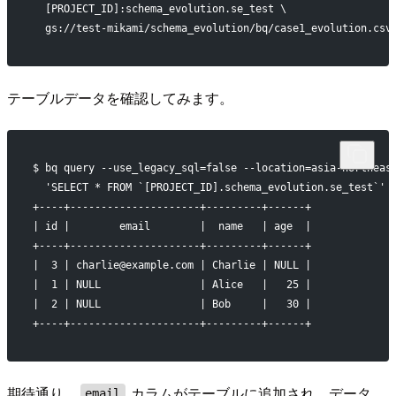
  [PROJECT_ID]:schema_evolution.se_test \
  gs://test-mikami/schema_evolution/bq/case1_evolution.csv
テーブルデータを確認してみます。
$ bq query --use_legacy_sql=false --location=asia-northeas
  'SELECT * FROM `[PROJECT_ID].schema_evolution.se_test`'
+----+---------------------+---------+------+
| id |        email        |  name   | age  |
+----+---------------------+---------+------+
|  3 | charlie@example.com | Charlie | NULL |
|  1 | NULL                | Alice   |   25 |
|  2 | NULL                | Bob     |   30 |
+----+---------------------+---------+------+
期待通り、
カラムがテーブルに追加され、データ
email