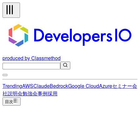
produced by Classmethod
Trending
AWS
Claude
Bedrock
Google Cloud
Azure
セミナー
会
社説明会
勉強会
事例
採用
目次