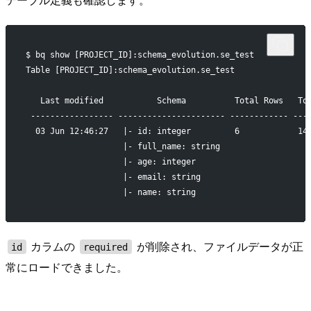
$ bq show [PROJECT_ID]:schema_evolution.se_test
Table [PROJECT_ID]:schema_evolution.se_test
   Last modified           Schema          Total Rows   To
 ----------------- ---------------------- ------------ ---
  03 Jun 12:46:27   |- id: integer         6            14
                    |- full_name: string                  
                    |- age: integer                       
                    |- email: string                      
                    |- name: string                       
カラムの
が削除され、ファイルデータが正
id
required
常にロードできました。