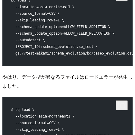
bq load \
  --location=asia-northeast1 \
  --source_format=CSV \
  --skip_leading_rows=1 \
  --schema_update_option=ALLOW_FIELD_ADDITION \
  --schema_update_option=ALLOW_FIELD_RELAXATION \
  --autodetect \
  [PROJECT_ID]:schema_evolution.se_test \
  gs://test-mikami/schema_evolution/bq/case5_evolution.csv
やはり、データ型が異なるファイルはロードエラーが発生し
ました。
$ bq load \
  --location=asia-northeast1 \
  --source_format=CSV \
  --skip_leading_rows=1 \