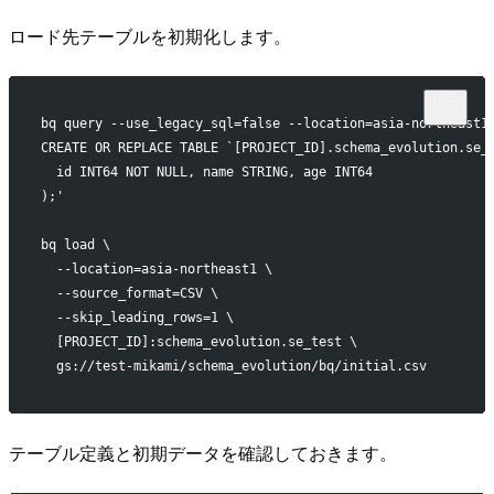
ロード先テーブルを初期化します。
bq query --use_legacy_sql=false --location=asia-northeast1
CREATE OR REPLACE TABLE `[PROJECT_ID].schema_evolution.se_
  id INT64 NOT NULL, name STRING, age INT64
);'
bq load \
  --location=asia-northeast1 \
  --source_format=CSV \
  --skip_leading_rows=1 \
  [PROJECT_ID]:schema_evolution.se_test \
  gs://test-mikami/schema_evolution/bq/initial.csv
テーブル定義と初期データを確認しておきます。