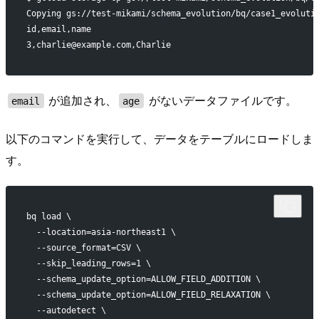
Copying gs://test-mikami/schema_evolution/bq/case1_evoluti
id,email,name
3,charlie@example.com,Charlie
が追加され、
がないデータファイルです。
email
age
以下のコマンドを実行して、データをテーブルにロードしま
す。
bq load \
  --location=asia-northeast1 \
  --source_format=CSV \
  --skip_leading_rows=1 \
  --schema_update_option=ALLOW_FIELD_ADDITION \
  --schema_update_option=ALLOW_FIELD_RELAXATION \
  --autodetect \