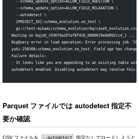
  --schema_update_option=ALLOW_FIELD_ADDITION \
  --schema_update_option=ALLOW_FIELD_RELAXATION \
  --autodetect \
  [PROJECT_ID]:schema_evolution.se_test \
  gs://test-mikami/schema_evolution/bq/case5_evolution.csv
Waiting on bqjob_r636fda207af8f428_0000019e8d892cc4_1 ... 
BigQuery error in load operation: Error processing job '[P
yuki-258308:schema_evolution.se_test. Field age has change
Failure details:
- It looks like you are appending to an existing table wit
autodetect enabled. Disabling autodetect may resolve this.
Parquet ファイルでは autodetect 指定不
要か確認
CSV ファイルを
指定なしでロードしようと
--autodetect