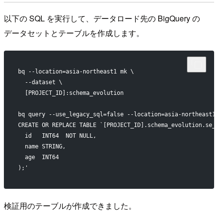
以下の SQL を実行して、データロード先の BigQuery の
データセットとテーブルを作成します。
bq --location=asia-northeast1 mk \
  --dataset \
  [PROJECT_ID]:schema_evolution
bq query --use_legacy_sql=false --location=asia-northeast1
CREATE OR REPLACE TABLE `[PROJECT_ID].schema_evolution.se_
  id   INT64  NOT NULL,
  name STRING,
  age  INT64
);'
検証用のテーブルが作成できました。