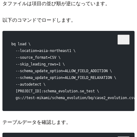
タファイルは項目の並び順が逆になっています。
以下のコマンドでロードします。
bq load \
  --location=asia-northeast1 \
  --source_format=CSV \
  --skip_leading_rows=1 \
  --schema_update_option=ALLOW_FIELD_ADDITION \
  --schema_update_option=ALLOW_FIELD_RELAXATION \
  --autodetect \
  [PROJECT_ID]:schema_evolution.se_test \
  gs://test-mikami/schema_evolution/bq/case2_evolution.csv
テーブルデータを確認します。