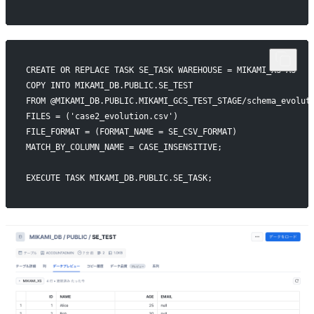
CREATE OR REPLACE TASK SE_TASK WAREHOUSE = MIKAMI_XS AS
COPY INTO MIKAMI_DB.PUBLIC.SE_TEST
FROM @MIKAMI_DB.PUBLIC.MIKAMI_GCS_TEST_STAGE/schema_evolut
FILES = ('case2_evolution.csv')
FILE_FORMAT = (FORMAT_NAME = SE_CSV_FORMAT)
MATCH_BY_COLUMN_NAME = CASE_INSENSITIVE;
EXECUTE TASK MIKAMI_DB.PUBLIC.SE_TASK;