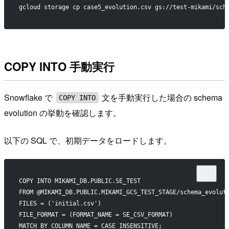
gcloud storage cp case5_evolution.csv gs://test-mikami/sch
COPY INTO 手動実行
Snowflake で
文を手動実行した場合の schema
COPY INTO
evolution の挙動を確認します。
以下の SQL で、初期データをロードします。
COPY INTO MIKAMI_DB.PUBLIC.SE_TEST
FROM @MIKAMI_DB.PUBLIC.MIKAMI_GCS_TEST_STAGE/schema_evolut
FILES = ('initial.csv')
FILE_FORMAT = (FORMAT_NAME = SE_CSV_FORMAT)
MATCH_BY_COLUMN_NAME = CASE_INSENSITIVE;