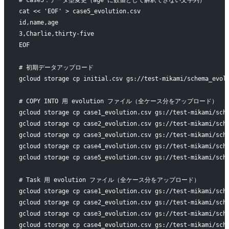
# case5：データ型変更（age に数値として解釈できない文字列）
cat << 'EOF' > case5_evolution.csv
id,name,age
3,Charlie,thirty-five
EOF
# 初期データアップロード
gcloud storage cp initial.csv gs://test-mikami/schema_evol
# COPY INTO 用 evolution ファイル（全ケース分をアップロード）
gcloud storage cp case1_evolution.csv gs://test-mikami/sch
gcloud storage cp case2_evolution.csv gs://test-mikami/sch
gcloud storage cp case3_evolution.csv gs://test-mikami/sch
gcloud storage cp case4_evolution.csv gs://test-mikami/sch
gcloud storage cp case5_evolution.csv gs://test-mikami/sch
# Task 用 evolution ファイル（全ケース分をアップロード）
gcloud storage cp case1_evolution.csv gs://test-mikami/sch
gcloud storage cp case2_evolution.csv gs://test-mikami/sch
gcloud storage cp case3_evolution.csv gs://test-mikami/sch
gcloud storage cp case4_evolution.csv gs://test-mikami/sch