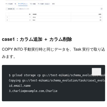
case1：カラム追加 ＋ カラム削除
COPY INTO 手動実行時と同じデータを、Task 実行で取り込
みます。
$ gcloud storage cp gs://test-mikami/schema_evolution/task
Copying gs://test-mikami/schema_evolution/task/case1_evolu
id,email,name
3,charlie@example.com,Charlie