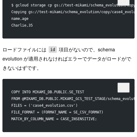
$ gcloud storage cp gs://test-mikami/schema_evolution/copy
Copying gs://test-mikami/schema_evolution/copy/case4_evolu
name,age
Charlie,35
ロードファイルには
項目がないので、schema
id
evolution が適用されなければエラーでデータがロードがで
きないはずです。
COPY INTO MIKAMI_DB.PUBLIC.SE_TEST
FROM @MIKAMI_DB.PUBLIC.MIKAMI_GCS_TEST_STAGE/schema_evolut
FILES = ('case4_evolution.csv')
FILE_FORMAT = (FORMAT_NAME = SE_CSV_FORMAT)
MATCH_BY_COLUMN_NAME = CASE_INSENSITIVE;