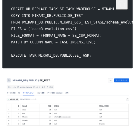
CREATE OR REPLACE TASK SE_TASK WAREHOUSE = MIKAMI_XS AS
COPY INTO MIKAMI_DB.PUBLIC.SE_TEST
FROM @MIKAMI_DB.PUBLIC.MIKAMI_GCS_TEST_STAGE/schema_evolut
FILES = ('case3_evolution.csv')
FILE_FORMAT = (FORMAT_NAME = SE_CSV_FORMAT)
MATCH_BY_COLUMN_NAME = CASE_INSENSITIVE;
EXECUTE TASK MIKAMI_DB.PUBLIC.SE_TASK;