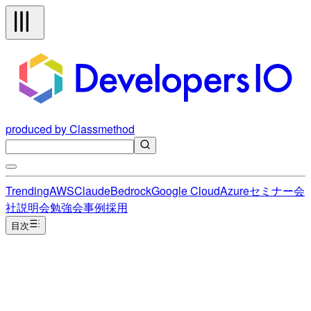
produced by Classmethod
Trending
AWS
Claude
Bedrock
Google Cloud
Azure
セミナー
会
社説明会
勉強会
事例
採用
目次