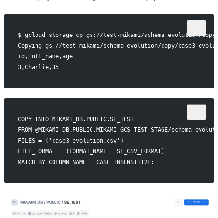
$ gcloud storage cp gs://test-mikami/schema_evolution/copy
Copying gs://test-mikami/schema_evolution/copy/case3_evolu
id,full_name,age
3,Charlie,35
COPY INTO MIKAMI_DB.PUBLIC.SE_TEST
FROM @MIKAMI_DB.PUBLIC.MIKAMI_GCS_TEST_STAGE/schema_evolut
FILES = ('case3_evolution.csv')
FILE_FORMAT = (FORMAT_NAME = SE_CSV_FORMAT)
MATCH_BY_COLUMN_NAME = CASE_INSENSITIVE;