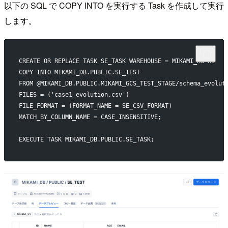
以下の SQL で COPY INTO を実行する Task を作成して実行
します。
CREATE OR REPLACE TASK SE_TASK WAREHOUSE = MIKAMI_XS AS
COPY INTO MIKAMI_DB.PUBLIC.SE_TEST
FROM @MIKAMI_DB.PUBLIC.MIKAMI_GCS_TEST_STAGE/schema_evolut
FILES = ('case1_evolution.csv')
FILE_FORMAT = (FORMAT_NAME = SE_CSV_FORMAT)
MATCH_BY_COLUMN_NAME = CASE_INSENSITIVE;
EXECUTE TASK MIKAMI_DB.PUBLIC.SE_TASK;