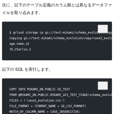
次に、以下のテーブル定義のカラム順とは異なるデータファ
イルを取り込みます。
$ gcloud storage cp gs://test-mikami/schema_evolution/copy
Copying gs://test-mikami/schema_evolution/copy/case2_evolu
age,name,id
35,Charlie,3
以下の SQL を実行します。
COPY INTO MIKAMI_DB.PUBLIC.SE_TEST
FROM @MIKAMI_DB.PUBLIC.MIKAMI_GCS_TEST_STAGE/schema_evolut
FILES = ('case2_evolution.csv')
FILE_FORMAT = (FORMAT_NAME = SE_CSV_FORMAT)
MATCH_BY_COLUMN_NAME = CASE_INSENSITIVE;