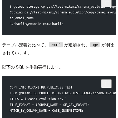
$ gcloud storage cp gs://test-mikami/schema_evolution/copy
Copying gs://test-mikami/schema_evolution/copy/case1_evolu
id,email,name
3,charlie@example.com,Charlie
テーブル定義と比べて、
が追加され、
が削除
email
age
されています。
以下の SQL を手動実行します。
COPY INTO MIKAMI_DB.PUBLIC.SE_TEST
FROM @MIKAMI_DB.PUBLIC.MIKAMI_GCS_TEST_STAGE/schema_evolut
FILES = ('case1_evolution.csv')
FILE_FORMAT = (FORMAT_NAME = SE_CSV_FORMAT)
MATCH_BY_COLUMN_NAME = CASE_INSENSITIVE;