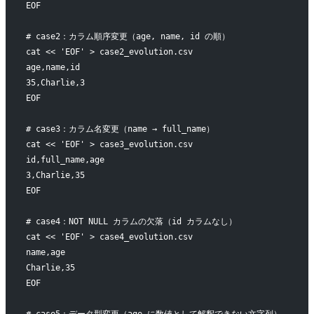
EOF
# case2：カラム順序変更（age, name, id の順）
cat << 'EOF' > case2_evolution.csv
age,name,id
35,Charlie,3
EOF
# case3：カラム名変更（name → full_name）
cat << 'EOF' > case3_evolution.csv
id,full_name,age
3,Charlie,35
EOF
# case4：NOT NULL カラムの欠落（id カラムなし）
cat << 'EOF' > case4_evolution.csv
name,age
Charlie,35
EOF