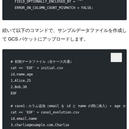
  FIELD_OPTIONALLY_ENCLOSED_BY = '"'
  ERROR_ON_COLUMN_COUNT_MISMATCH = FALSE;
続いて以下のコマンドで、サンプルデータファイルを作成し
て GCS バケットにアップロードします。
# 初期データファイル（全ケース共通）
cat << 'EOF' > initial.csv
id,name,age
1,Alice,25
2,Bob,30
EOF
# case1：カラム追加（email を id と name の間に挿入）＋ age 
cat << 'EOF' > case1_evolution.csv
id,email,name
3,charlie@example.com,Charlie