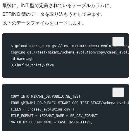
最後に、INT 型で定義されているテーブルカラムに、
STRING 型のデータを取り込もうとしてみます。
以下のデータファイルをロードします。
$ gcloud storage cp gs://test-mikami/schema_evolution/copy
Copying gs://test-mikami/schema_evolution/copy/case5_evolu
id,name,age
3,Charlie,thirty-five
COPY INTO MIKAMI_DB.PUBLIC.SE_TEST
FROM @MIKAMI_DB.PUBLIC.MIKAMI_GCS_TEST_STAGE/schema_evolut
FILES = ('case5_evolution.csv')
FILE_FORMAT = (FORMAT_NAME = SE_CSV_FORMAT)
MATCH_BY_COLUMN_NAME = CASE_INSENSITIVE;