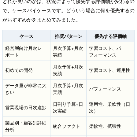
どれが良いのかは、状況によって優先する評価軸が変わるの
で、ケースバイケースです。どういう場合に何を優先するの
がおすすめかをまとめてみました。
ケース
推奨パターン
優先する評価軸
経営層向け月次レ
月次予算+月次
学習コスト、パ
ポート
実績
フォーマンス
月次予算+月次
初めての開発
学習コスト、運用性
実績
データ量が非常に大
月次予算+月次
パフォーマンス
きい
実績
日割り予算+日
運用性、柔軟性（日
営業現場の日次進捗
次実績
次）
製品別・顧客別詳細
統合ファクト
柔軟性、拡張性
分析