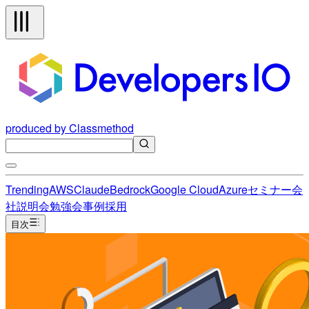
produced by Classmethod
Trending
AWS
Claude
Bedrock
Google Cloud
Azure
セミナー
会
社説明会
勉強会
事例
採用
目次