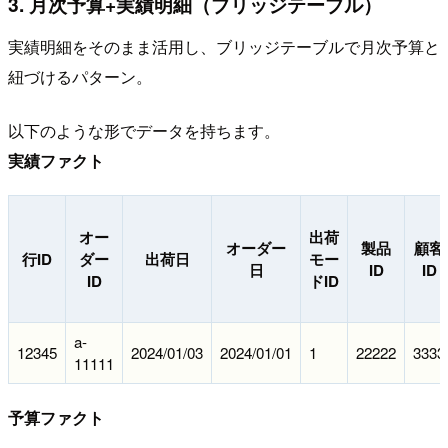
3. 月次予算+実績明細（ブリッジテーブル）
実績明細をそのまま活用し、ブリッジテーブルで月次予算と
紐づけるパターン。
以下のような形でデータを持ちます。
実績ファクト
オー
出荷
オーダー
製品
顧客
行ID
ダー
出荷日
モー
日
ID
ID
ID
ドID
a-
12345
2024/01/03
2024/01/01
1
22222
3333
11111
予算ファクト