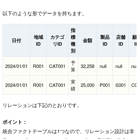
以下のような形でデータを持ちます。
指
地域
カテゴ
標
製品
店舗
顧
日付
金額
ID
リID
種
ID
ID
ID
別
予
2024/01/01
R001
CAT001
32,258
null
null
null
算
実
2024/01/01
R001
CAT001
25,000
P001
S001
C0
績
リレーションは下記のとおりです。
ポイント：
統合ファクトテーブルは1つなので、リレーション設計は非