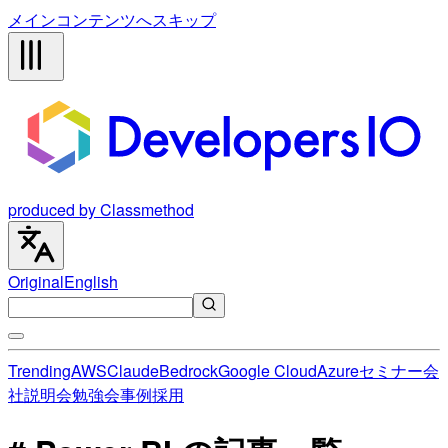
メインコンテンツへスキップ
produced by Classmethod
Original
English
Trending
AWS
Claude
Bedrock
Google Cloud
Azure
セミナー
会
社説明会
勉強会
事例
採用