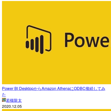
Power BI DesktopからAmazon AthenaにODBC接続してみ
た
若槻龍太
2020.12.05