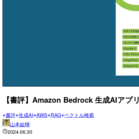
【書評】Amazon Bedrock 生成AIア
書評
生成AI
AWS
RAG
ベクトル検索
山本紘暉
2024.06.30