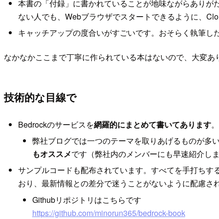
本書の「付録」に書かれていることが地味ながらありが
ない人でも、Webブラウザでスタートできるように、Cl
キャッチアップの度合いがすごいです。おそらく執筆し
なかなかここまで丁寧に作られている本はないので、大変あ
技術的な目線で
Bedrockのサービスを
網羅的にまとめて書いてあります
。
弊社ブログでは一つのテーマを取りあげるものが多
もオススメ
です（弊社内のメンバーにも早速紹介し
サンプルコードも配布されています。すべてを手打ちす
おり、最新情報との差分で迷うことがないように配慮さ
Githubリポジトリはこちらです
https://github.com/minorun365/bedrock-book