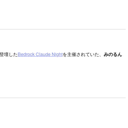
が登壇した
Bedrock Claude Night
を主催されていた、
みのるん