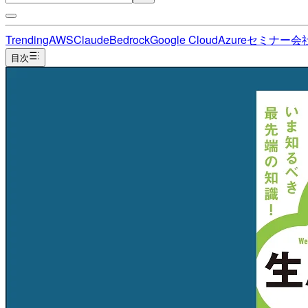
Trending
AWS
Claude
Bedrock
Google Cloud
Azure
セミナー
会
目次