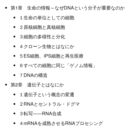
第1章 生命の情報～なぜDNAという分子が重要なのか
１生命の単位としての細胞
２原核細胞と真核細胞
３細胞の多様性と分化
４クローン生物とはなにか
５ES細胞、iPS細胞と再生医療
６すべての細胞に同じ「ゲノム情報」
７DNAの構造
第2章 遺伝子とはなにか
１遺伝子という概念の変遷
２RNAとセントラル・ドグマ
３転写――RNA合成
４mRNAを成熟させるRNAプロセシング