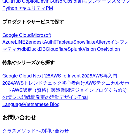
Q
GitHub Copilot
Devin
Cursor
Obsidian
モダンデータスタック
Python
セキュリティ
PM
プロダクトやサービスで探す
Google Cloud
Microsoft
Azure
LINE
Zendesk
Auth0
Tableau
Snowflake
Alteryx
インフォ
マティカ
dbt
DuckDB
Cloudflare
Splunk
Vision One
Notion
特集やシリーズから探す
Google Cloud Next ’25
AWS re:Invent 2025
AWS再入門
2024
AWSトレンドチェック
初心者向け
AWSテクニカルサポ
ート
AWS認定（資格）
製造業関連
ジョインブログ
くらめそ
の情シス
組織開発室の活動
デザイン
Thai
Language
Vietnamese Blog
お問い合わせ
クラスメソッドへの問い合わせ