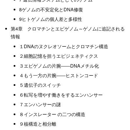
8ゲノムの不安定化とDNA修復
9ヒトゲノムの個人差と多様性
第4章 クロマチンとエピゲノム～ゲノムに追記される
情報
１DNAのヌクレオソームとクロマチン構造
２細胞記憶を担うエピジェネティクス
３エピゲノムの片腕――DNAメチル化
４もう一方の片腕――ヒストンコード
５遺伝子のスイッチ
６転写を増やす働きをするエンハンサー
７エンハンサーの謎
８インスレーター の二つの構造
９核構造と相分離