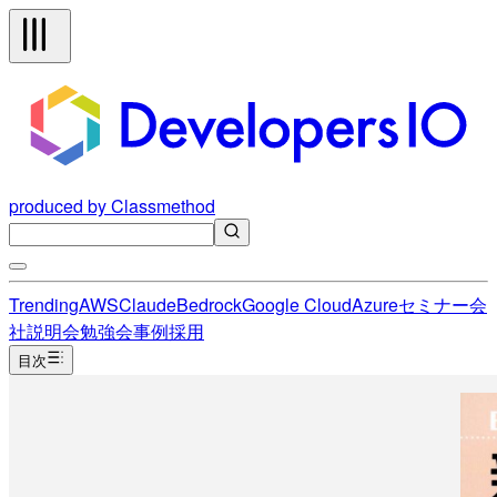
produced by Classmethod
Trending
AWS
Claude
Bedrock
Google Cloud
Azure
セミナー
会
社説明会
勉強会
事例
採用
目次