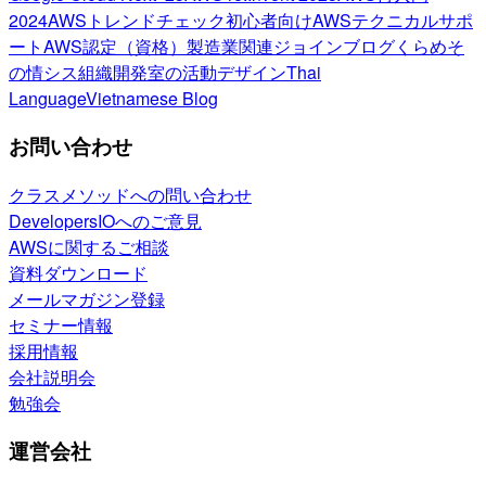
2024
AWSトレンドチェック
初心者向け
AWSテクニカルサポ
ート
AWS認定（資格）
製造業関連
ジョインブログ
くらめそ
の情シス
組織開発室の活動
デザイン
Thai
Language
Vietnamese Blog
お問い合わせ
クラスメソッドへの問い合わせ
DevelopersIOへのご意見
AWSに関するご相談
資料ダウンロード
メールマガジン登録
セミナー情報
採用情報
会社説明会
勉強会
運営会社