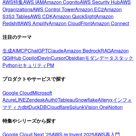
AWS特集
AWS IAM
Amazon Cognito
AWS Security Hub
AWS
Organizations
AWS Control Tower
Amazon EC2
Amazon
S3
S3 Tables
AWS CDK
Amazon QuickSight
Amazon
Redshift
AWS Amplify
Amazon CloudFront
Amazon Connect
注目のテーマ
生成AI
MCP
ChatGPT
Claude
Amazon Bedrock
RAG
Amazon
Q
GitHub Copilot
Devin
Cursor
Obsidian
モダンデータスタック
Python
セキュリティ
PM
プロダクトやサービスで探す
Google Cloud
Microsoft
Azure
LINE
Zendesk
Auth0
Tableau
Snowflake
Alteryx
インフォ
マティカ
dbt
DuckDB
Cloudflare
Splunk
Vision One
Notion
特集やシリーズから探す
Google Cloud Next ’25
AWS re:Invent 2025
AWS再入門