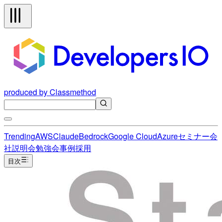
produced by Classmethod
Trending
AWS
Claude
Bedrock
Google Cloud
Azure
セミナー
会
社説明会
勉強会
事例
採用
目次