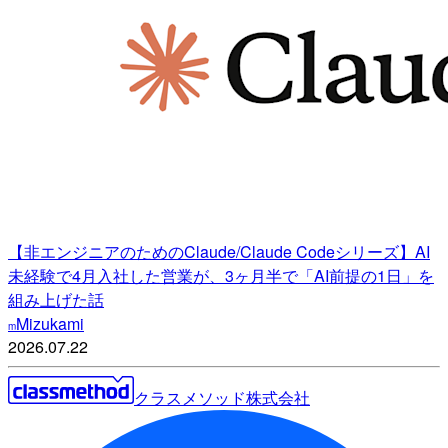
【非エンジニアのためのClaude/Claude Codeシリーズ】AI
未経験で4月入社した営業が、3ヶ月半で「AI前提の1日」を
組み上げた話
Mizukami
m
2026.07.22
クラスメソッド株式会社