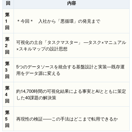
回
内容
第
1
＊今回＊ 入社から「悪循環」の発見まで
回
第
可視化の土台「タスクマスター」 —タスク×マニュアル
2
×スキルマップの設計思想
回
第
5つのデータソースを統合する基盤設計と実装—既存運
3
用をデータ源に変える
回
第
約14,700時間の可視化結果による事実とAIとともに策定
4
した40課題の解決策
回
第
5
再現性の検証——この手法はどこまで転用できるか
回