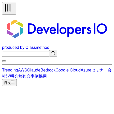
produced by Classmethod
Trending
AWS
Claude
Bedrock
Google Cloud
Azure
セミナー
会
社説明会
勉強会
事例
採用
目次