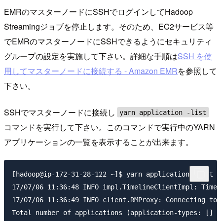
EMRのマスターノードにSSHでログインしてHadoop
Streamingジョブを停止します。そのため、EC2サービス等
でEMRのマスターノードにSSHできるようにセキュリティ
グループの設定を実施して下さい。詳細な手順は
SSH を使
用してマスターノードに接続する - Amazon EMR
を参照して
下さい。
SSHでマスターノードに接続し
yarn application -list
コマンドを実行して下さい。このコマンドで実行中のYARN
アプリケーションの一覧を表示することが出来ます。
[hadoop@ip-172-31-28-122 ~]$ yarn application -list

17/07/06 11:36:48 INFO impl.TimelineClientImpl: Timel
17/07/06 11:36:49 INFO client.RMProxy: Connecting to 
Total number of applications (application-types: [] a