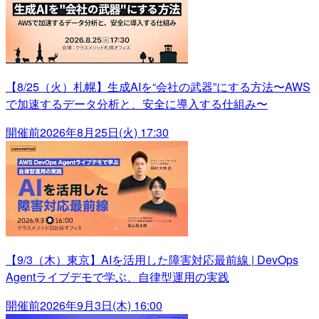
【8/25（火）札幌】生成AIを“会社の武器”にする方法〜AWS
で加速するデータ分析と、安全に導入する仕組み〜
開催前
2026年8月25日(火) 17:30
【9/3（木）東京】AIを活用した障害対応最前線 | DevOps
Agentライブデモで学ぶ、自律型運用の実践
開催前
2026年9月3日(木) 16:00