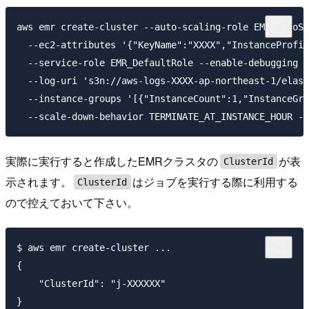
aws emr create-cluster --auto-scaling-role EMR_AutoSc
  --ec2-attributes '{"KeyName":"XXXX","InstanceProfil
  --service-role EMR_DefaultRole --enable-debugging -
  --log-uri 's3n://aws-logs-XXXX-ap-northeast-1/elast
  --instance-groups '[{"InstanceCount":1,"InstanceGro
実際に実行すると作成したEMRクラスタの
が表
ClusterId
示されます。
はジョブを実行する際に利用する
ClusterId
ので控えておいて下さい。
$ aws emr create-cluster ...

{

    "ClusterId": "j-XXXXXX"
