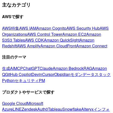
主なカテゴリ
AWSで探す
AWS特集
AWS IAM
Amazon Cognito
AWS Security Hub
AWS
Organizations
AWS Control Tower
Amazon EC2
Amazon
S3
S3 Tables
AWS CDK
Amazon QuickSight
Amazon
Redshift
AWS Amplify
Amazon CloudFront
Amazon Connect
注目のテーマ
生成AI
MCP
ChatGPT
Claude
Amazon Bedrock
RAG
Amazon
Q
GitHub Copilot
Devin
Cursor
Obsidian
モダンデータスタック
Python
セキュリティ
PM
プロダクトやサービスで探す
Google Cloud
Microsoft
Azure
LINE
Zendesk
Auth0
Tableau
Snowflake
Alteryx
インフォ