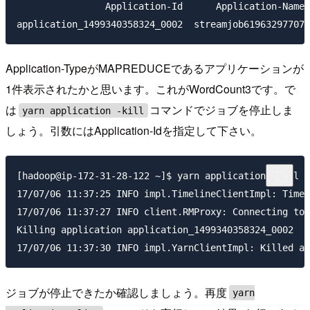
                Application-Id	    Application-Name	    Application-Type	      User	     Queue	             State	       Final-State	       Progress	                       Tracking-URL

Application-TypeがMAPREDUCEであるアプリケーションが
1件表示されたかと思います。これがWordCount3です。で
は
コマンドでジョブを停止しま
yarn application -kill
しょう。引数にはApplication-Idを指定して下さい。
[hadoop@ip-172-31-28-122 ~]$ yarn application -kill a
17/07/06 11:37:25 INFO impl.TimelineClientImpl: Timel
17/07/06 11:37:27 INFO client.RMProxy: Connecting to 
Killing application application_1499340358324_0002

ジョブが停止できたか確認しましょう。再度
yarn