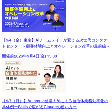
【9/4（金）東京】AIチームメイトが変える次世代コンタク
トセンター～顧客体験向上とオペレーション改革の最前線～
開催前
2026年9月4日(金) 15:00
【9/7（月）】Anthropic登壇！AIによる自治体業務効率化の
具体例ーSkillsで広がるClaudeの使い方ー