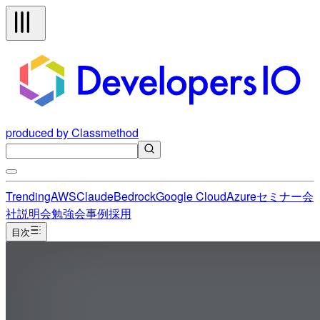
produced by Classmethod
Trending
AWS
Claude
Bedrock
Google Cloud
Azure
セミナー
会
社説明会
勉強会
事例
採用
目次