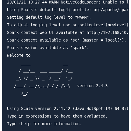
20/01/21 19:27:44 WARN NativeCodeLoader: Unable to lo
Using Spark's default log4j profile: org/apache/spark
Setting default log level to "WARN".

To adjust logging level use sc.setLogLevel(newLevel).
Spark context Web UI available at http://192.168.10.1
Spark context available as 'sc' (master = local[*], a
Spark session available as 'spark'.

Welcome to

      ____              __

     / __/__  ___ _____/ /__

    _\ \/ _ \/ _ `/ __/  '_/

   /___/ .__/\_,_/_/ /_/\_\   version 2.4.3

      /_/

Using Scala version 2.11.12 (Java HotSpot(TM) 64-Bit 
Type in expressions to have them evaluated.

Type :help for more information.
