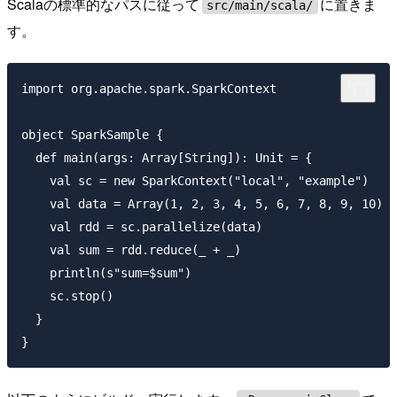
Scalaの標準的なパスに従って
に置きま
src/main/scala/
す。
import org.apache.spark.SparkContext

object SparkSample {

  def main(args: Array[String]): Unit = {

    val sc = new SparkContext("local", "example")

    val data = Array(1, 2, 3, 4, 5, 6, 7, 8, 9, 10)

    val rdd = sc.parallelize(data)

    val sum = rdd.reduce(_ + _)

    println(s"sum=$sum")

    sc.stop()

  }
