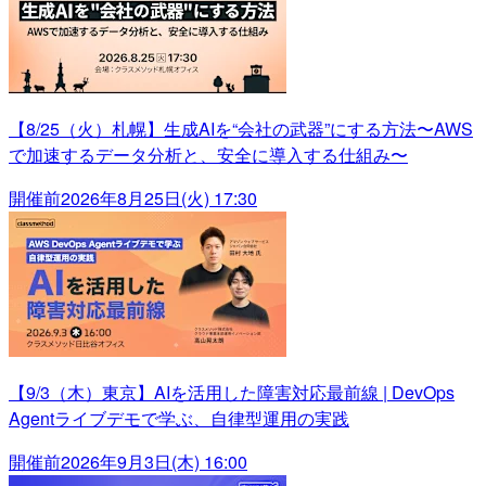
【8/25（火）札幌】生成AIを“会社の武器”にする方法〜AWS
で加速するデータ分析と、安全に導入する仕組み〜
開催前
2026年8月25日(火) 17:30
【9/3（木）東京】AIを活用した障害対応最前線 | DevOps
Agentライブデモで学ぶ、自律型運用の実践
開催前
2026年9月3日(木) 16:00