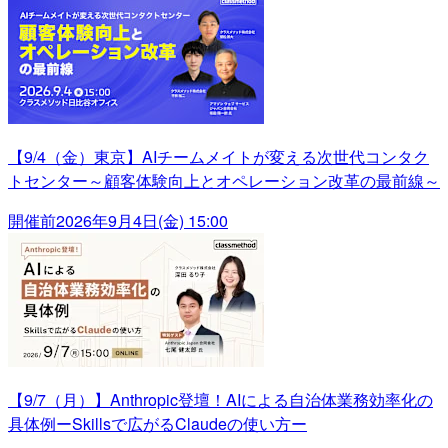
【9/4（金）東京】AIチームメイトが変える次世代コンタク
トセンター～顧客体験向上とオペレーション改革の最前線～
開催前
2026年9月4日(金) 15:00
【9/7（月）】Anthropic登壇！AIによる自治体業務効率化の
具体例ーSkillsで広がるClaudeの使い方ー