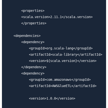
        <properties>

        <scala.version>2.11.1</scala.version>

        </properties>

    <dependencies>

        <dependency>

            <groupId>org.scala-lang</groupId>

            <artifactId>scala-library</artifactId>

            <version>${scala.version}</version>

        </dependency>

        <dependency>

            <groupId>com.amazonaws</groupId>

            <artifactId>AWSGlueETL</artifactId>

            <version>1.0.0</version>
