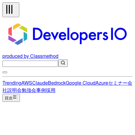
produced by Classmethod
Trending
AWS
Claude
Bedrock
Google Cloud
Azure
セミナー
会
社説明会
勉強会
事例
採用
目次