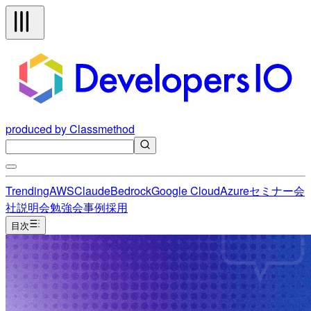
produced by Classmethod
Trending
AWS
Claude
Bedrock
Google Cloud
Azure
セミナー
会
社説明会
勉強会
事例
採用
目次