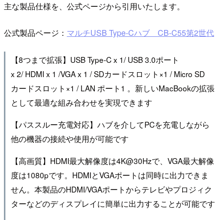
主な製品仕様を、公式ページから引用いたします。
公式製品ページ：
マルチUSB Type-Cハブ CB-C55第2世代
【8つまで拡張】USB Type-C x 1/ USB 3.0ポート
x 2/ HDMI x 1 /VGA x 1 / SDカードスロット×1 / Micro SD
カードスロット×1 / LAN ポート1 。新しいMacBookの拡張
として最適な組み合わせを実現できます
【パススルー充電対応】ハブを介してPCを充電しながら
他の機器の接続や使用が可能です
【高画質】HDMI最大解像度は4K@30Hzで、VGA最大解像
度は1080pです。HDMIとVGAポートは同時に出力できま
せん。本製品のHDMI/VGAポートからテレビやプロジィク
ターなどのディスプレイに簡単に出力することが可能です