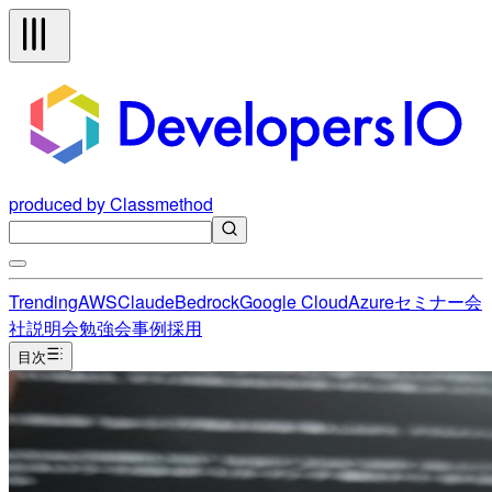
produced by Classmethod
Trending
AWS
Claude
Bedrock
Google Cloud
Azure
セミナー
会
社説明会
勉強会
事例
採用
目次