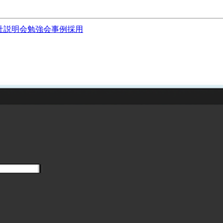
社説明会
勉強会
事例
採用