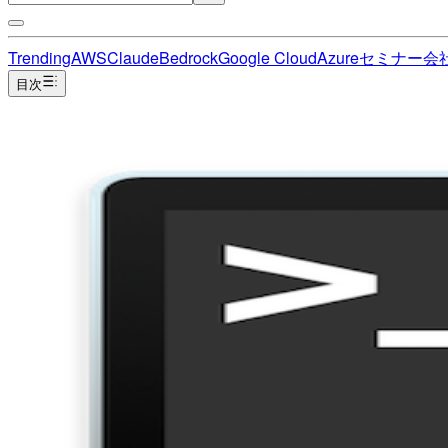
Trending
AWS
Claude
Bedrock
Google Cloud
Azure
セミナー
会
目次