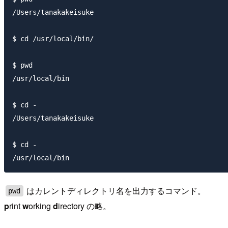
/Users/tanakakeisuke

$ cd /usr/local/bin/

$ pwd

/usr/local/bin

$ cd -

/Users/tanakakeisuke

$ cd -

はカレントディレクトリ名を出力するコマンド。
pwd
p
rint
w
orking
d
irectory の略。