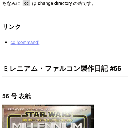
ちなみに
は
c
hange
d
irectory の略です。
cd
リンク
cd (command)
ミレニアム・ファルコン製作日記 #56
56 号 表紙