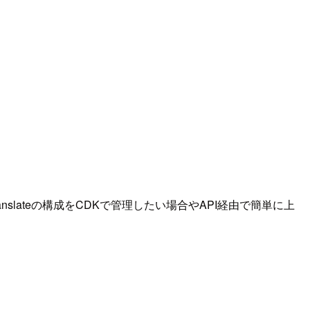
Translateの構成をCDKで管理したい場合やAPI経由で簡単に上