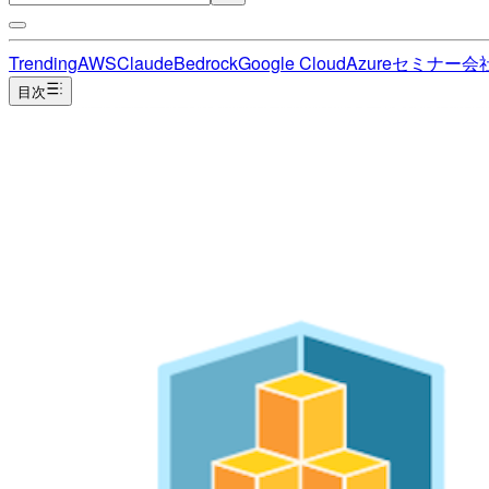
Trending
AWS
Claude
Bedrock
Google Cloud
Azure
セミナー
会
目次