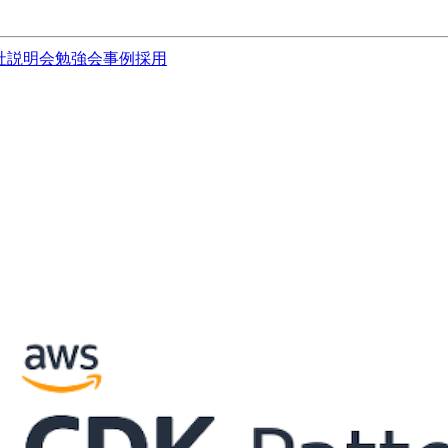
社説明会
勉強会
事例
採用