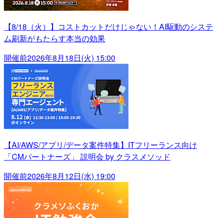
【8/18（火）】コストカットだけじゃない！AI駆動のシステ
ム刷新がもたらす本当の効果
開催前
2026年8月18日(火) 15:00
【AI/AWS/アプリ/データ案件特集】ITフリーランス向け
「CMパートナーズ」 説明会 by クラスメソッド
開催前
2026年8月12日(水) 19:00