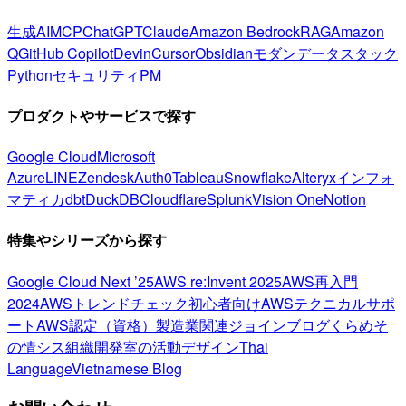
生成AI
MCP
ChatGPT
Claude
Amazon Bedrock
RAG
Amazon
Q
GitHub Copilot
Devin
Cursor
Obsidian
モダンデータスタック
Python
セキュリティ
PM
プロダクトやサービスで探す
Google Cloud
Microsoft
Azure
LINE
Zendesk
Auth0
Tableau
Snowflake
Alteryx
インフォ
マティカ
dbt
DuckDB
Cloudflare
Splunk
Vision One
Notion
特集やシリーズから探す
Google Cloud Next ’25
AWS re:Invent 2025
AWS再入門
2024
AWSトレンドチェック
初心者向け
AWSテクニカルサポ
ート
AWS認定（資格）
製造業関連
ジョインブログ
くらめそ
の情シス
組織開発室の活動
デザイン
Thai
Language
Vietnamese Blog