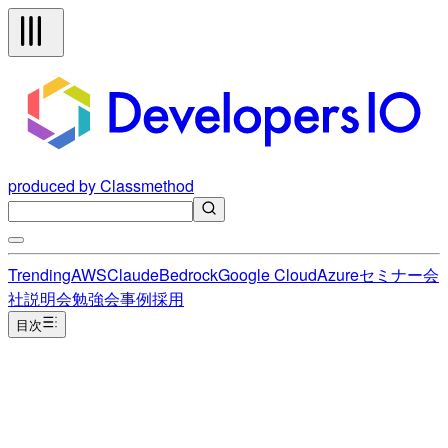
produced by Classmethod
Trending
AWS
Claude
Bedrock
Google Cloud
Azure
セミナー
会
社説明会
勉強会
事例
採用
目次