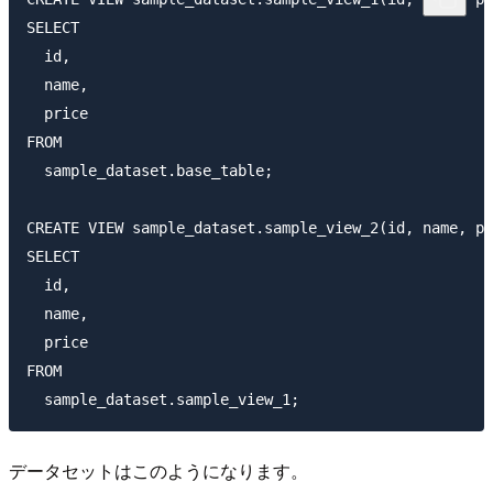
SELECT

  id,

  name,

  price

FROM

  sample_dataset.base_table;

CREATE VIEW sample_dataset.sample_view_2(id, name, pr
SELECT

  id,

  name,

  price

FROM

データセットはこのようになります。