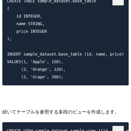
CREATE TABLE sample_dataset.base_table

(

    id INTEGER,

    name STRING,

    price INTEGER

);

INSERT sample_dataset.base_table (id, name, price)

VALUES(1, 'Apple', 150),

      (2, 'Orange', 120),

続いてテーブルを参照する多段のビューを作成します。
CREATE VIEW sample_dataset.sample_view_1(id, name, pr