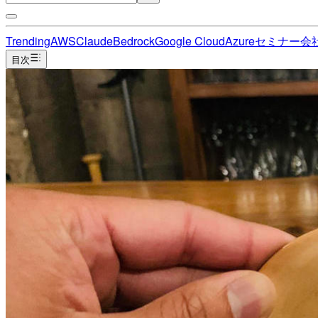
Trending
AWS
Claude
Bedrock
Google Cloud
Azure
セミナー
会
目次