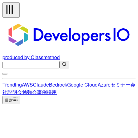
produced by Classmethod
Trending
AWS
Claude
Bedrock
Google Cloud
Azure
セミナー
会
社説明会
勉強会
事例
採用
目次