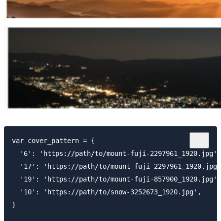
var cover_pattern = {

  '6': 'https://path/to/mount-fuji-2297961_1920.jpg',

  '17': 'https://path/to/mount-fuji-2297961_1920.jpg'
  '19': 'https://path/to/mount-fuji-857900_1920.jpg',

  '10': 'https://path/to/snow-3252673_1920.jpg',

}
