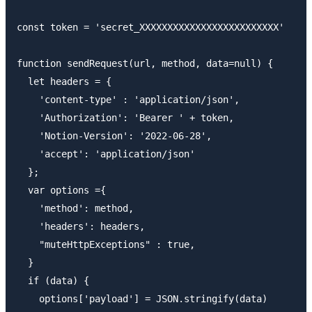
const token = 'secret_XXXXXXXXXXXXXXXXXXXXXXXXX'

function sendRequest(url, method, data=null) {

  let headers = {

    'content-type' : 'application/json',

    'Authorization': 'Bearer ' + token,

    'Notion-Version': '2022-06-28',

    'accept': 'application/json'

  };

  var options ={

    'method': method,

    'headers': headers,

    "muteHttpExceptions" : true,

  }

  if (data) {

    options['payload'] = JSON.stringify(data)
