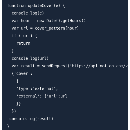
function updateCover(e) {

  console.log(e)

  var hour = new Date().getHours()

  var url = cover_pattern[hour]

  if (!url) {

    return

  }

  console.log(url)

  var result = sendRequest('https://api.notion.com/v1
  {'cover': 

    {

    'type':'external',

    'external': {'url':url

    }}

  })

 console.log(result)

}
