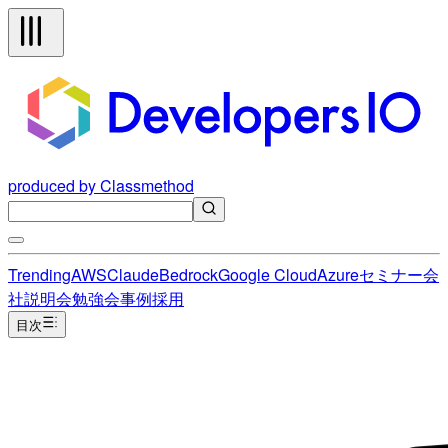
produced by Classmethod
Trending
AWS
Claude
Bedrock
Google Cloud
Azure
セミナー
会
社説明会
勉強会
事例
採用
目次