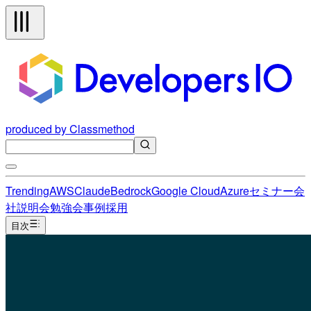
produced by Classmethod
Trending
AWS
Claude
Bedrock
Google Cloud
Azure
セミナー
会
社説明会
勉強会
事例
採用
目次