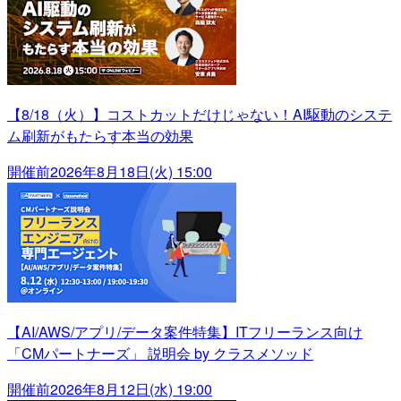
【8/18（火）】コストカットだけじゃない！AI駆動のシステ
ム刷新がもたらす本当の効果
開催前
2026年8月18日(火) 15:00
【AI/AWS/アプリ/データ案件特集】ITフリーランス向け
「CMパートナーズ」 説明会 by クラスメソッド
開催前
2026年8月12日(水) 19:00