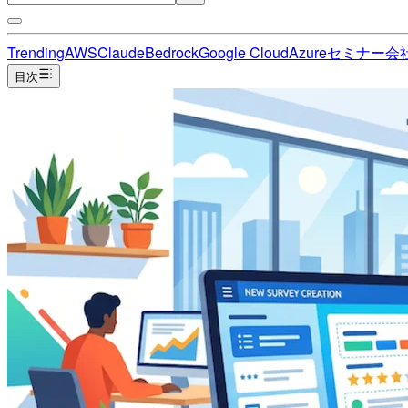
Trending
AWS
Claude
Bedrock
Google Cloud
Azure
セミナー
会
目次