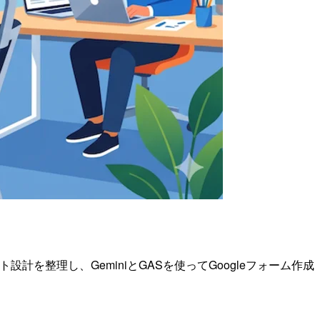
計を整理し、GeminiとGASを使ってGoogleフォーム作成