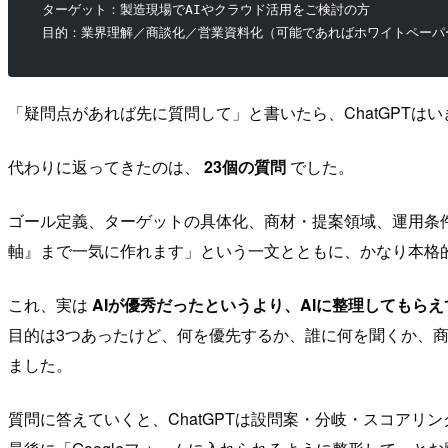
ターゲット：製造現場でAIやクラウド活用をご検討の方
目的：業界理解／商談化／営業資料化（可能であればホワイトペーパ
「疑問点があれば先に質問して」と書いたら、ChatGPTは
代わりに返ってきたのは、
23個の質問
でした。
ゴール定義、ターゲットの具体化、商材・提案領域、運用条
軸』まで一気に作れます」という一文とともに、かなり本格
これ、実は
AIが優秀だったというより、AIに整理してもら
目的は3つあったけど、何を優先するか、誰に何を聞くか、
ました。
質問に答えていくと、ChatGPTは設問案・分岐・スコアリ