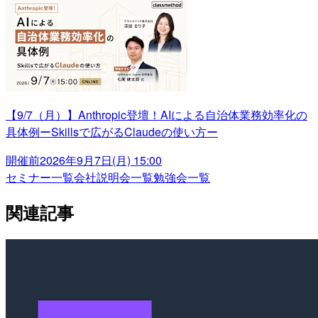
【9/7（月）】Anthropic登壇！AIによる自治体業務効率化の
具体例ーSkillsで広がるClaudeの使い方ー
開催前
2026年9月7日(月) 15:00
セミナー一覧
会社説明会一覧
勉強会一覧
関連記事