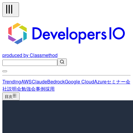
produced by Classmethod
Trending
AWS
Claude
Bedrock
Google Cloud
Azure
セミナー
会
社説明会
勉強会
事例
採用
目次