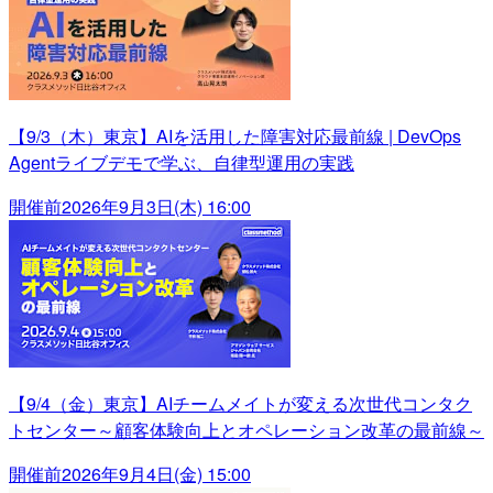
【9/3（木）東京】AIを活用した障害対応最前線 | DevOps
Agentライブデモで学ぶ、自律型運用の実践
開催前
2026年9月3日(木) 16:00
【9/4（金）東京】AIチームメイトが変える次世代コンタク
トセンター～顧客体験向上とオペレーション改革の最前線～
開催前
2026年9月4日(金) 15:00