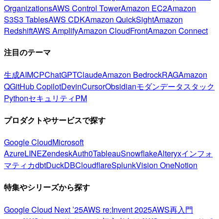
Organizations
AWS Control Tower
Amazon EC2
Amazon
S3
S3 Tables
AWS CDK
Amazon QuickSight
Amazon
Redshift
AWS Amplify
Amazon CloudFront
Amazon Connect
注目のテーマ
生成AI
MCP
ChatGPT
Claude
Amazon Bedrock
RAG
Amazon
Q
GitHub Copilot
Devin
Cursor
Obsidian
モダンデータスタック
Python
セキュリティ
PM
プロダクトやサービスで探す
Google Cloud
Microsoft
Azure
LINE
Zendesk
Auth0
Tableau
Snowflake
Alteryx
インフォ
マティカ
dbt
DuckDB
Cloudflare
Splunk
Vision One
Notion
特集やシリーズから探す
Google Cloud Next ’25
AWS re:Invent 2025
AWS再入門