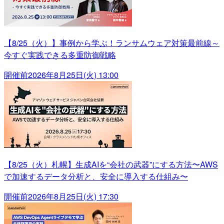
【8/25（火）】事例から学ぶ！ランサムウェア対策最前線～
今すぐ実践できる多重防御戦略
開催前
2026年8月25日(火) 13:00
【8/25（火）札幌】生成AIを“会社の武器”にする方法〜AWS
で加速するデータ分析と、安全に導入する仕組み〜
開催前
2026年8月25日(火) 17:30