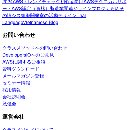
2024
AWSトレンドチェック
初心者向け
AWSテクニカルサポ
ート
AWS認定（資格）
製造業関連
ジョインブログ
くらめそ
の情シス
組織開発室の活動
デザイン
Thai
Language
Vietnamese Blog
お問い合わせ
クラスメソッドへの問い合わせ
DevelopersIOへのご意見
AWSに関するご相談
資料ダウンロード
メールマガジン登録
セミナー情報
採用情報
会社説明会
勉強会
運営会社
クラスメソッドについて