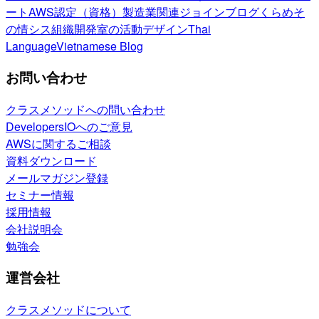
ート
AWS認定（資格）
製造業関連
ジョインブログ
くらめそ
の情シス
組織開発室の活動
デザイン
Thai
Language
Vietnamese Blog
お問い合わせ
クラスメソッドへの問い合わせ
DevelopersIOへのご意見
AWSに関するご相談
資料ダウンロード
メールマガジン登録
セミナー情報
採用情報
会社説明会
勉強会
運営会社
クラスメソッドについて