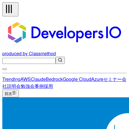
produced by Classmethod
Trending
AWS
Claude
Bedrock
Google Cloud
Azure
セミナー
会
社説明会
勉強会
事例
採用
目次