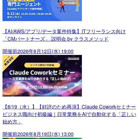
【AI/AWS/アプリ/データ案件特集】ITフリーランス向け
「CMパートナーズ」 説明会 by クラスメソッド
開催前
2026年8月12日(水) 19:00
【8/19（水）】【好評のため再演】Claude Coworkセミナー
ビジネス職向け初級編｜日常業務をAIで自動化する「正しい
始め方」
開催前
2026年8月19日(水) 13:00