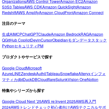
Organizations
AWS Control Tower
Amazon EC2
Amazon
S3
S3 Tables
AWS CDK
Amazon QuickSight
Amazon
Redshift
AWS Amplify
Amazon CloudFront
Amazon Connect
注目のテーマ
生成AI
MCP
ChatGPT
Claude
Amazon Bedrock
RAG
Amazon
Q
GitHub Copilot
Devin
Cursor
Obsidian
モダンデータスタック
Python
セキュリティ
PM
プロダクトやサービスで探す
Google Cloud
Microsoft
Azure
LINE
Zendesk
Auth0
Tableau
Snowflake
Alteryx
インフォ
マティカ
dbt
DuckDB
Cloudflare
Splunk
Vision One
Notion
特集やシリーズから探す
Google Cloud Next ’25
AWS re:Invent 2025
AWS再入門
2024
AWSトレンドチェック
初心者向け
AWSテクニカルサポ