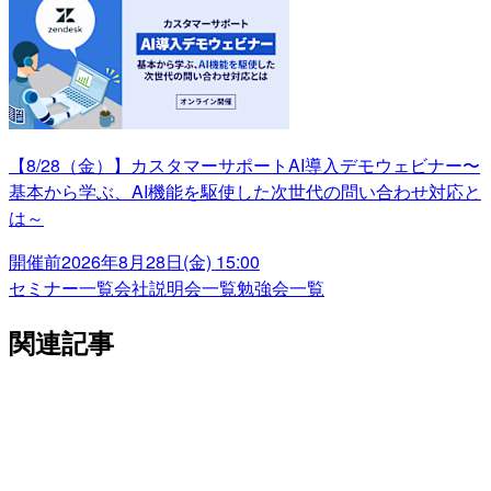
【8/28（金）】カスタマーサポートAI導入デモウェビナー〜
基本から学ぶ、AI機能を駆使した次世代の問い合わせ対応と
は～
開催前
2026年8月28日(金) 15:00
セミナー一覧
会社説明会一覧
勉強会一覧
関連記事