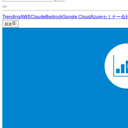
Trending
AWS
Claude
Bedrock
Google Cloud
Azure
セミナー
会
目次