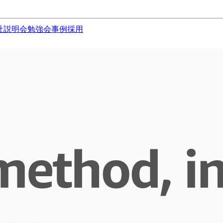
社説明会
勉強会
事例
採用