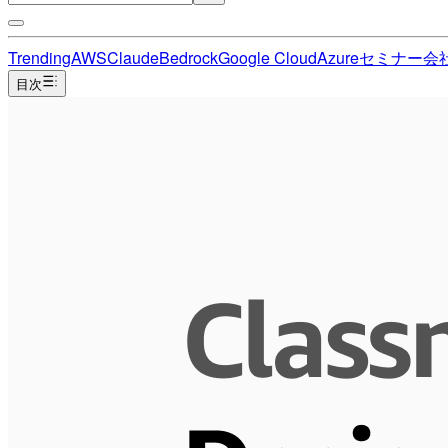
Trending
AWS
Claude
Bedrock
Google Cloud
Azure
セミナー
会
目次