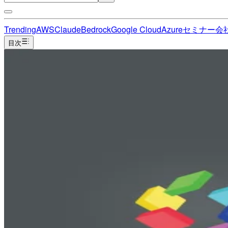
Trending
AWS
Claude
Bedrock
Google Cloud
Azure
セミナー
会
目次