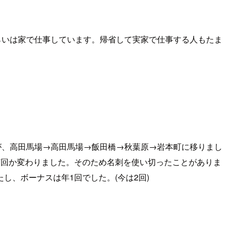
らいは家で仕事しています。帰省して実家で仕事する人もたま
が、高田馬場→高田馬場→飯田橋→秋葉原→岩本町に移りまし
何回か変わりました。そのため名刺を使い切ったことがありま
、ボーナスは年1回でした。(今は2回)