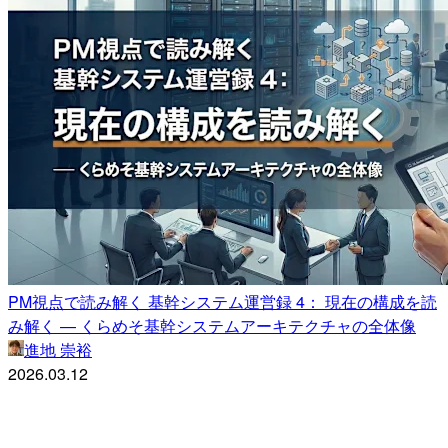
PM視点で読み解く 基幹システム運営録 4： 現在の構成を読
み解く — くらめそ基幹システムアーキテクチャの全体像
進地 崇裕
2026.03.12