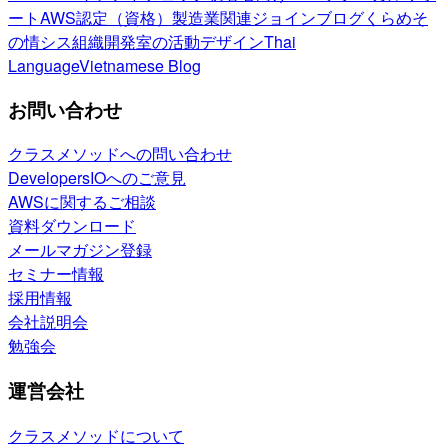
ート
AWS認定（資格）
製造業関連
ジョインブログ
くらめそ
の情シス
組織開発室の活動
デザイン
Thai
Language
Vietnamese Blog
お問い合わせ
クラスメソッドへの問い合わせ
DevelopersIOへのご意見
AWSに関するご相談
資料ダウンロード
メールマガジン登録
セミナー情報
採用情報
会社説明会
勉強会
運営会社
クラスメソッドについて