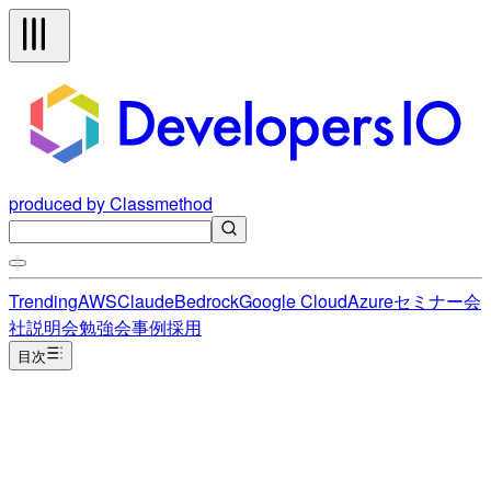
produced by Classmethod
Trending
AWS
Claude
Bedrock
Google Cloud
Azure
セミナー
会
社説明会
勉強会
事例
採用
目次