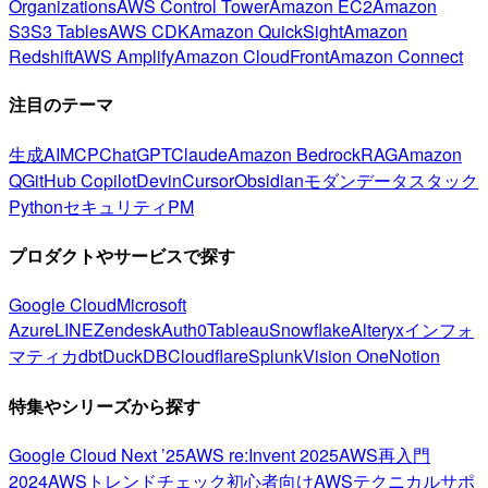
Organizations
AWS Control Tower
Amazon EC2
Amazon
S3
S3 Tables
AWS CDK
Amazon QuickSight
Amazon
Redshift
AWS Amplify
Amazon CloudFront
Amazon Connect
注目のテーマ
生成AI
MCP
ChatGPT
Claude
Amazon Bedrock
RAG
Amazon
Q
GitHub Copilot
Devin
Cursor
Obsidian
モダンデータスタック
Python
セキュリティ
PM
プロダクトやサービスで探す
Google Cloud
Microsoft
Azure
LINE
Zendesk
Auth0
Tableau
Snowflake
Alteryx
インフォ
マティカ
dbt
DuckDB
Cloudflare
Splunk
Vision One
Notion
特集やシリーズから探す
Google Cloud Next ’25
AWS re:Invent 2025
AWS再入門
2024
AWSトレンドチェック
初心者向け
AWSテクニカルサポ